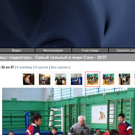
Видео
Фотогалерея
Участницы
Заказать ш
омы
:
гладиаторы
-
Самый сильный в мире Слон
-
32/37
32 из 37
|
К альбому
|
К группе
|
Все группы
|