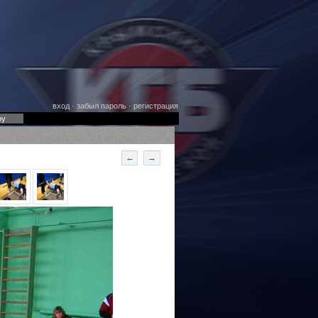
вход
·
забыл пароль
·
регистрация
оу
←
→