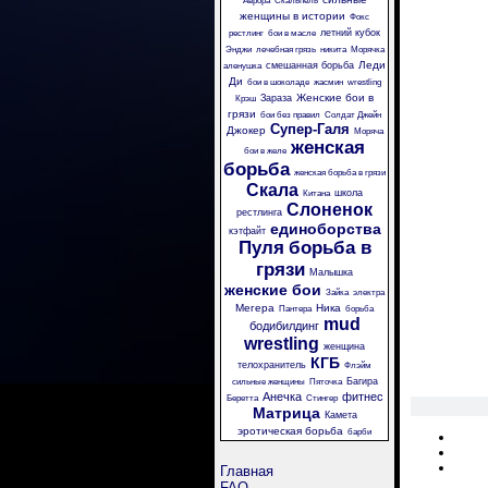
Аврора
Скальпель
женщины в истории
Фокс
летний кубок
рестлинг
бои в масле
Энджи
лечебная грязь
никита
Морячка
Леди
смешанная борьба
аленушка
Ди
бои в шоколаде
жасмин
wrestling
Женские бои в
Зараза
Крэш
грязи
бои без правил
Солдат Джейн
Супер-Галя
Джокер
Моряча
женская
бои в желе
борьба
женская борьба в грязи
Скала
школа
Китана
Слоненок
рестлинга
единоборства
кэтфайт
Пуля
борьба в
грязи
Малышка
женские бои
Зайка
электра
Мегера
Ника
Пантера
борьба
mud
бодибилдинг
wrestling
женщина
КГБ
телохранитель
Флэйм
Багира
сильные женщины
Пяточка
Анечка
фитнес
Беретта
Стингер
Матрица
Камета
эротическая борьба
барби
Главная
FAQ