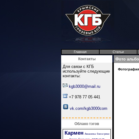
Главная
Статьи
Контакты
Фото альб
Для связи с КГБ
Фотография 
используйте следующие
контакты:
kgb3000@mail.ru
+7 978 77 05 441
vk.com/kgb3000com
Облако тэгов
Кармен
Амазонка
бои в грязи
сильные