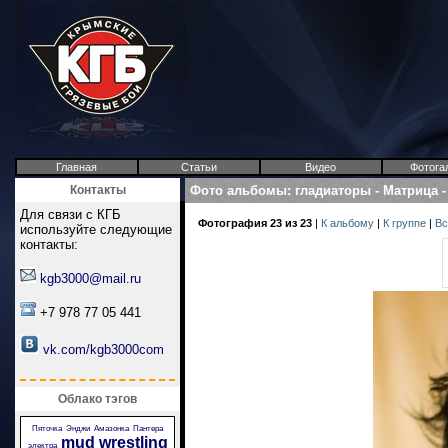
Главная
Статьи
Видео
Фотога
Контакты
Фото альбомы
:
гладиаторы
-
Матрица
Для связи с КГБ
Фотография 23 из 23
|
К альбому
|
К группе
|
Вс
используйте следующие
контакты:
kgb3000@mail.ru
+7 978 77 05 441
vk.com/kgb3000com
Облако тэгов
Пяточка
Энджи
Амазонка
Пантера
mud wrestling
электра