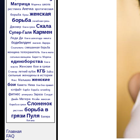
Матрица
школа
Морячка
Анечка
эротическая
рестлинга
женская
борьба
Крэш
борьба
лечебная грязь
Скала
Джокер
бои в грязи
Кармен
Супер-Галя
Леди Ди
бои в шоколаде
никита
бодибилдинг
жасмин
Аврора
смешанная борьба
Скальпель
женщина телохранитель
бои в желе
сильные женщины
Беретта
Моряча
единоборства
бои в
Женские бои в грязи
масле
КГБ
летний кубок
Стингер
Зайка
сильные женщины в истории
женские
Малышка
Фокс
бои
Ника
Камета
бои без правил
кэтфайт
барби
борьба
wrestling
фитнес
Зараза
аленушка
Солдат
Мегера
Джейн
Флэйм
женская
Слоненок
борьба в грязи
борьба в
рестлинг
грязи
Пуля
Багира
Китана
Главная
FAQ