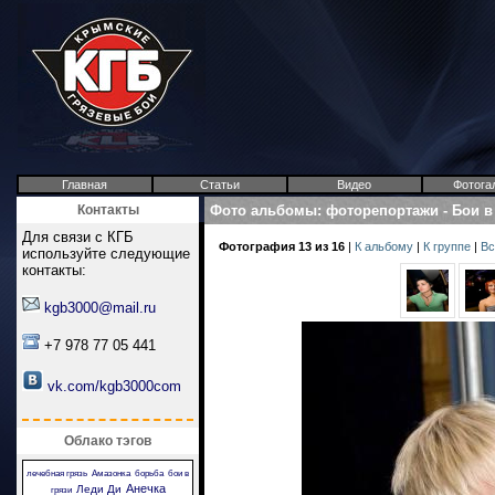
Главная
Статьи
Видео
Фотога
Контакты
Фото альбомы
:
фоторепортажи
-
Бои в
Для связи с КГБ
Фотография 13 из 16
|
К альбому
|
К группе
|
Вс
используйте следующие
контакты:
kgb3000@mail.ru
+7 978 77 05 441
vk.com/kgb3000com
Облако тэгов
лечебная грязь
Амазонка
борьба
бои в
Анечка
Леди Ди
грязи