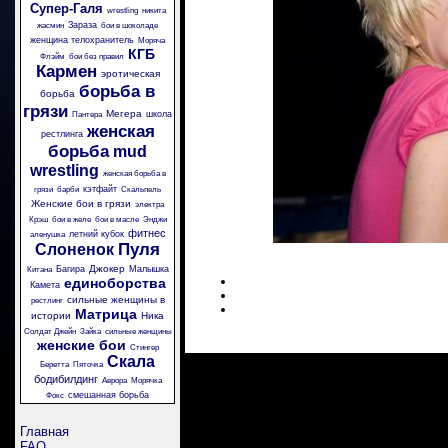
Супер-Галя
wrestling
никита
Зараза
жасмин
бои в шоколаде
женщина телохранитель
Моряча
КГБ
Флэйм
бои без правил
Кармен
эротическая
борьба в
борьба
грязи
Мегера
школа
Пантера
женская
рестлинга
борьба
mud
wrestling
женская борьба в
кэтфайт
грязи
барби
Скальпель
Женские бои в грязи
электра
Крэш
бои в желе
бои в масле
Энджи
фитнес
летний кубок
аленушка
Пуля
Слоненок
Джокер
Багира
Малышка
Китана
единоборства
Камета
сильные женщины в
рестлинг
Матрица
истории
Ника
Солдат Джейн
Зайка
сильные женщины
женские бои
Стингер
Скала
Беретта
Пяточка
бодибилдинг
Аврора
Морячка
смешанная борьба
Фокс
Главная
FAQ