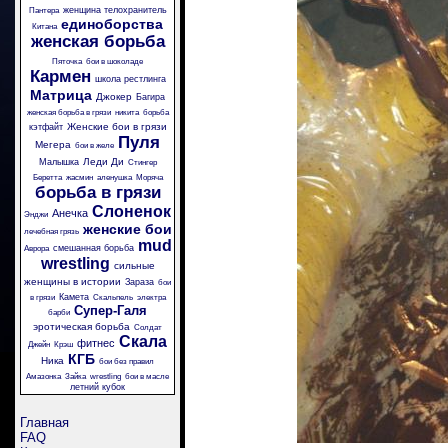
женщина телохранитель
Пантера
единоборства
Китана
женская борьба
Пяточка
бои в шоколаде
Кармен
школа рестлинга
Матрица
Джокер
Багира
женская борьба в грязи
никита
борьба
Женские бои в грязи
кэтфайт
Пуля
Мегера
бои в желе
Леди Ди
Малышка
Стингер
Беретта
жасмин
аленушка
Моряча
борьба в грязи
Слоненок
Анечка
Энджи
женские бои
лечебная грязь
mud
смешанная борьба
Аврора
wrestling
сильные
женщины в истории
Зараза
бои
Камета
в грязи
Скальпель
электра
Супер-Галя
барби
эротическая борьба
Солдат
Скала
фитнес
Джейн
Крэш
КГБ
Ника
бои без правил
Амазонка
Зайка
wrestling
бои в масле
летний кубок
Главная
FAQ