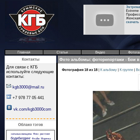
Эктрема
Extreme 
Професси
Женская 
скачать
Главная
Статьи
Видео
Фотога
Контакты
Фото альбомы
:
фоторепортажи
-
Бои в
Для связи с КГБ
Фотография 18 из 18
|
К альбому
|
К группе
|
Вс
используйте следующие
контакты:
kgb3000@mail.ru
+7 978 77 05 441
vk.com/kgb3000com
Облако тэгов
сильные женщины
Фокс
рестлинг
бодибилдинг
Флэйм
Морячка