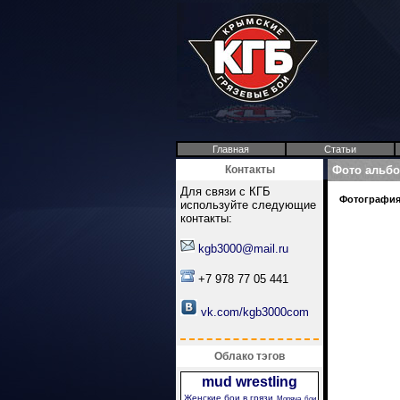
Главная
Статьи
Контакты
Фото альб
Для связи с КГБ
Фотография 
используйте следующие
контакты:
kgb3000@mail.ru
+7 978 77 05 441
vk.com/kgb3000com
Облако тэгов
mud wrestling
Женские бои в грязи
Моряча
бои