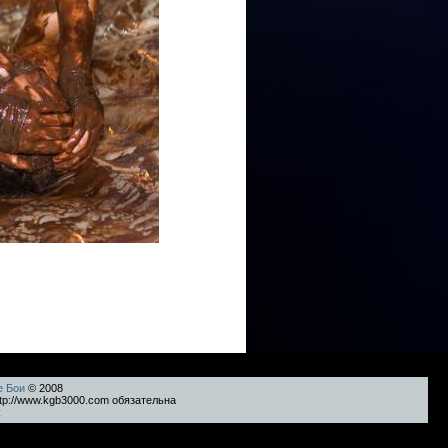
е Бои
© 2008
tp://www.kgb3000.com обязательна
k