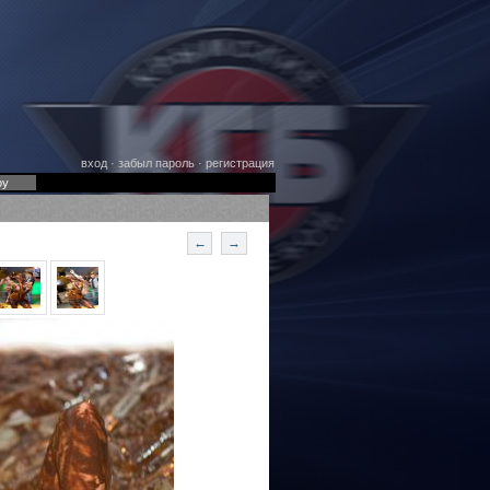
вход
·
забыл пароль
·
регистрация
оу
←
→