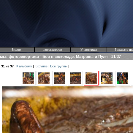
Видео
Фотогалерея
Участницы
Заказать ш
омы
:
фоторепортажи
-
Бои в шоколаде. Матрицы и Пуля
-
31/37
31 из 37
|
К альбому
|
К группе
|
Все группы
|