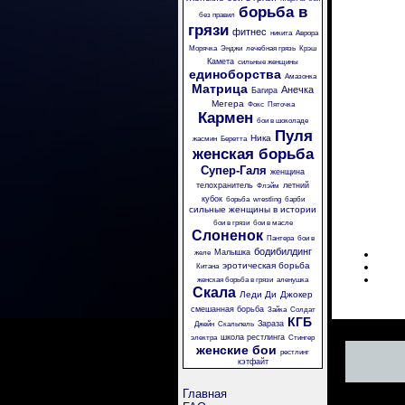
борьба в
без правил
грязи
фитнес
никита
Аврора
Морячка
Энджи
лечебная грязь
Крэш
Камета
сильные женщины
единоборства
Амазонка
Матрица
Анечка
Багира
Мегера
Фокс
Пяточка
Кармен
бои в шоколаде
Пуля
Ника
жасмин
Беретта
женская борьба
Супер-Галя
женщина
телохранитель
летний
Флэйм
кубок
борьба
wrestling
барби
сильные женщины в истории
бои в грязи
бои в масле
Слоненок
Пантера
бои в
бодибилдинг
Малышка
желе
эротическая борьба
Китана
женская борьба в грязи
аленушка
Скала
Леди Ди
Джокер
смешанная борьба
Зайка
Солдат
КГБ
Зараза
Джейн
Скальпель
школа рестлинга
электра
Стингер
женские бои
рестлинг
кэтфайт
Главная