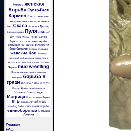
женская
Мегера
борьба
Супер-Галя
Кармен
женщина
Пантера
телохранитель
школа рестлинга
Скала
Джокер
Фокс
Амазонка
Пуля
Леди Ди
бои в шоколаде
фитнес
Ника
Багира
Флэйм
эротическая борьба
Беретта
сильные женщины в истории
бодибилдинг
Китана
аленушка
женские бои
Камета
женская борьба в грязи
барби
бои в
кэтфайт
масле
бои в желе
рестлинг
mud wrestling
Зараза
Моряча
жасмин
никита
сильные
борьба в
женщины
грязи
Женские бои в грязи
Солдат Джейн
лечебная грязь
Скальпель
Стингер
Энджи
Матрица
Крэш
электра
Аврора
КГБ
летний кубок
борьба
смешанная борьба
wrestling
Зайка
единоборства
Малышка
Анечка
Главная
FAQ