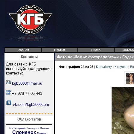
Главная
Статьи
Видео
Фотога
Контакты
Фото альбомы
:
фоторепортажи
-
Судак
Для связи с КГБ
Фотография 24 из 25
|
К альбому
|
К группе
|
Вс
используйте следующие
контакты:
kgb3000@mail.ru
+7 978 77 05 441
vk.com/kgb3000com
Облако тэгов
бои без правил
бои в грязи
Пяточка
Слоненок
Морячка