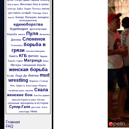
кубок
Зараза
Солдат Джейн
wrestling
Женские бои в грязи
бои в желе
школа
электра
Зайка
Энджи
Пяточка
рестлинга
кэтфайт
Пантера
бои в
Багира
Малышка
женщина
масле
телохранитель
единоборства
бодибилдинг
эротическая
Пуля
борьба
никита
Амазонка
Слоненок
Джокер
борьба в
Скальпель
грязи
сильные женщины
КГБ
фитнес
Камета
Аврора
Матрица
борьба
барби
Крэш
Мегера
смешанная борьба
женская борьба
mud
Анечка
Леди Ди
Флэйм
wrestling
Морячка
Стингер
Фокс
Беретта
бои в грязи
Моряча
Скала
лечебная грязь
жасмин
женские бои
бои без правил
женская борьба в грязи
Китана
сильные женщины в истории
Супер-Галя
рестлинг
бои в
Ника
шоколаде
Главная
FAQ