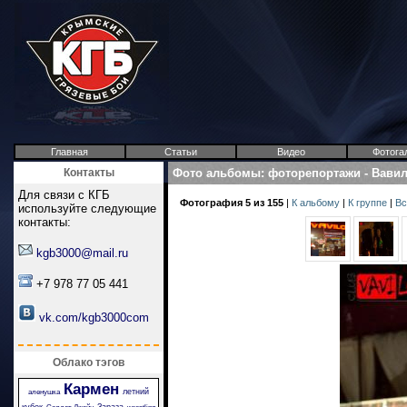
Главная
Статьи
Видео
Фотога
Контакты
Фото альбомы
:
фоторепортажи
-
Вави
Для связи с КГБ
Фотография 5 из 155
|
К альбому
|
К группе
|
Вс
используйте следующие
контакты:
kgb3000@mail.ru
+7 978 77 05 441
vk.com/kgb3000com
Облако тэгов
Кармен
летний
аленушка