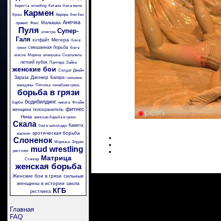
Беретта
wrestling
Китана
бои в желе
Кармен
Крэш
Аврора
бои без
Анечка
Малышка
правил
Фокс
Пуля
Супер-
электра
Галя
Мегера
кэтфайт
бои в
смешанная борьба
грязи
бои в
масле
Моряча
аленушка
Скальпель
летний кубок
Пантера
Зайка
женские бои
Солдат Джейн
Джокер
Зараза
Багира
сильные
женщины
Пяточка
лечебная грязь
борьба в грязи
бодибилдинг
барби
никита
Флэйм
фитнес
женщина телохранитель
Ника
женская борьба в грязи
Скала
Камета
бои в шоколаде
эротическая борьба
жасмин
Слоненок
Морячка
Энджи
mud wrestling
рестлинг
Матрица
Стингер
женская борьба
Женские бои в грязи
сильные
женщины в истории
школа
КГБ
рестлинга
Главная
FAQ