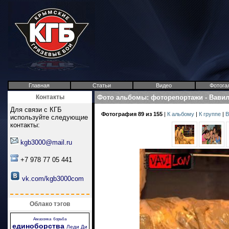
Главная
Статьи
Видео
Фотога
Контакты
Фото альбомы
:
фоторепортажи
-
Вави
Для связи с КГБ
Фотография 89 из 155
|
К альбому
|
К группе
|
В
используйте следующие
контакты:
kgb3000@mail.ru
+7 978 77 05 441
vk.com/kgb3000com
Облако тэгов
Амазонка
борьба
единоборства
Леди Ди