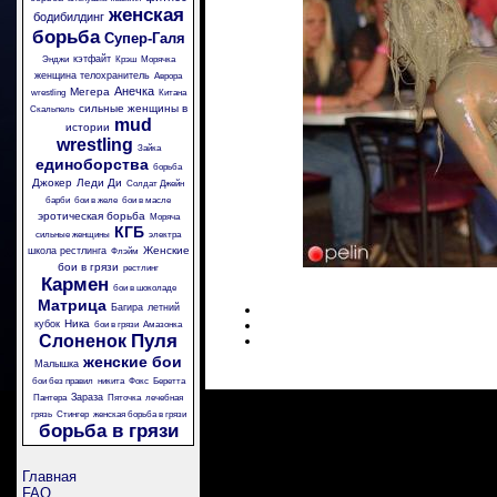
женская
бодибилдинг
борьба
Супер-Галя
кэтфайт
Энджи
Крэш
Морячка
женщина телохранитель
Аврора
Анечка
Мегера
wrestling
Китана
сильные женщины в
Скальпель
mud
истории
wrestling
Зайка
единоборства
борьба
Джокер
Леди Ди
Солдат Джейн
барби
бои в желе
бои в масле
эротическая борьба
Моряча
КГБ
сильные женщины
электра
Женские
школа рестлинга
Флэйм
бои в грязи
рестлинг
Кармен
бои в шоколаде
Матрица
Багира
летний
Ника
кубок
бои в грязи
Амазонка
Пуля
Слоненок
женские бои
Малышка
бои без правил
никита
Фокс
Беретта
Зараза
Пантера
Пяточка
лечебная
грязь
Стингер
женская борьба в грязи
борьба в грязи
Главная
FAQ