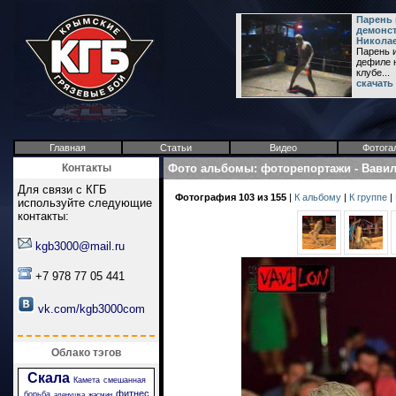
Парень
демонст
Никола
Парень 
дефиле н
клубе...
скачать
Главная
Статьи
Видео
Фотога
Контакты
Фото альбомы
:
фоторепортажи
-
Вави
Для связи с КГБ
Фотография 103 из 155
|
К альбому
|
К группе
|
используйте следующие
контакты:
kgb3000@mail.ru
+7 978 77 05 441
vk.com/kgb3000com
Облако тэгов
Скала
Камета
смешанная
фитнес
борьба
аленушка
жасмин