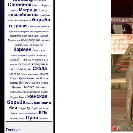
бои в желе
Слоненок
Моряча
Беретта
Матрица
никита
Стингер
единоборства
лечебная
борьба
грязь
бои без правил
в грязи
школа рестлинга
женщина телохранитель
Китана
эротическая борьба
Зараза
бодибилдинг
Малышка
летний
кубок
электра
Морячка
Кармен
бои в грязи
смешанная борьба
аленушка
кэтфайт
Пяточка
wrestling
бои в
сильные женщины в
масле
Скала
истории
Флэйм
Мегера
Камета
бои в шоколаде
Женские бои в
Солдат Джейн
фитнес
грязи
Ника
Багира
Анечка
Джокер
Амазонка
Скальпель
женская борьба в грязи
женская
Энджи
Аврора
борьба
женские
Зайка
бои
Леди Ди
барби
рестлинг
КГБ
Крэш
сильные женщины
Пуля
борьба
Фокс
жасмин
Главная