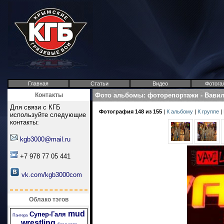
Главная
Статьи
Видео
Фотога
Контакты
Фото альбомы
:
фоторепортажи
-
Вави
Для связи с КГБ
Фотография 148 из 155
|
К альбому
|
К группе
|
используйте следующие
контакты:
kgb3000@mail.ru
+7 978 77 05 441
vk.com/kgb3000com
Облако тэгов
mud
Супер-Галя
Пантера
wrestling