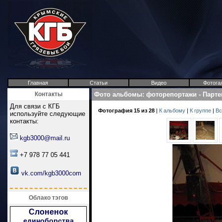
Главная
Статьи
Видео
Фотога
Контакты
Фото альбомы
:
фоторепортажи
-
Парте
Для связи с КГБ
Фотография 15 из 28
|
К альбому
|
К группе
|
Вс
используйте следующие
контакты:
kgb3000@mail.ru
+7 978 77 05 441
vk.com/kgb3000com
Облако тэгов
Слоненок
единоборства