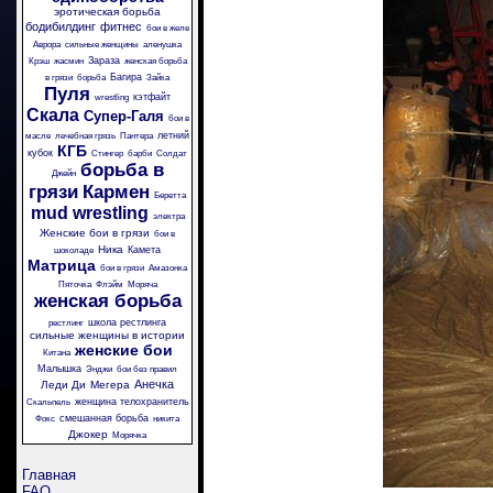
эротическая борьба
бодибилдинг
фитнес
бои в желе
Аврора
сильные женщины
аленушка
Зараза
Крэш
жасмин
женская борьба
Багира
в грязи
борьба
Зайка
Пуля
кэтфайт
wrestling
Скала
Супер-Галя
бои в
летний
масле
лечебная грязь
Пантера
КГБ
кубок
Стингер
барби
Солдат
борьба в
Джейн
грязи
Кармен
Беретта
mud wrestling
электра
Женские бои в грязи
бои в
Ника
Камета
шоколаде
Матрица
бои в грязи
Амазонка
Пяточка
Флэйм
Моряча
женская борьба
школа рестлинга
рестлинг
сильные женщины в истории
женские бои
Китана
Малышка
Энджи
бои без правил
Анечка
Леди Ди
Мегера
женщина телохранитель
Скальпель
смешанная борьба
Фокс
никита
Джокер
Морячка
Главная
FAQ