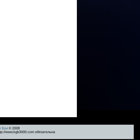
е Бои
© 2008
tp://www.kgb3000.com обязательна
k