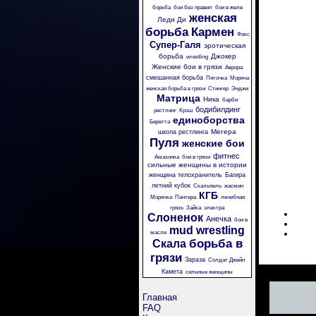
борьба
бои без правил
бои в желе
женская
Леди Ди
борьба
Кармен
Фокс
Супер-Галя
эротическая
борьба
Джокер
wrestling
Женские бои в грязи
Аврора
смешанная борьба
Пяточка
Моряча
женская борьба в грязи
Стингер
Энджи
Матрица
Ника
барби
бодибилдинг
рестлинг
Крэш
единоборства
Беретта
Мегера
школа рестлинга
Пуля
женские бои
фитнес
Амазонка
бои в грязи
сильные женщины в истории
женщина телохранитель
Багира
летний кубок
Скальпель
жасмин
КГБ
Морячка
Пантера
лечебная
грязь
Зайка
электра
Слоненок
Анечка
бои в
mud wrestling
масле
борьба в
Скала
грязи
Зараза
Солдат Джейн
Камета
сильные женщины
Главная
FAQ