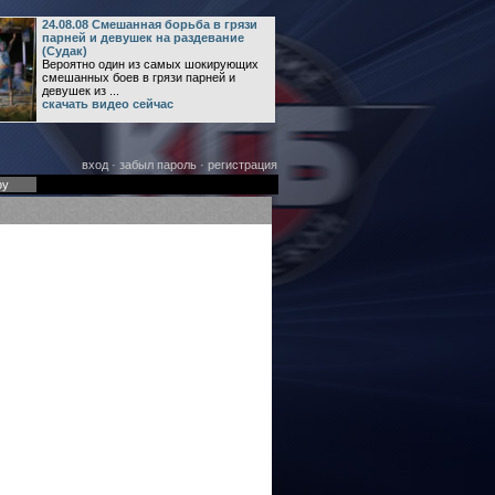
24.08.08 Смешанная борьба в грязи
парней и девушек на раздевание
(Судак)
Вероятно один из самых шокирующих
смешанных боев в грязи парней и
девушек из ...
скачать видео сейчас
вход
·
забыл пароль
·
регистрация
оу