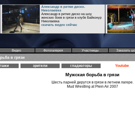
Александр в ритме диско.
Николаевка
Александр в ритме диско на шоу
женских боев в грязи в клубе Байконур
Николаевка
скачать видео сейчас
Видео
Фотогалерея
Участницы
Заказать ш
рьба в грязи
ртажи
зрители
гладиаторы
Youtube
Мужская борьба в грязи
Шесть парней дерутся в грязи в летнем лагере.
Mud Wrestling at Plein Air 2007