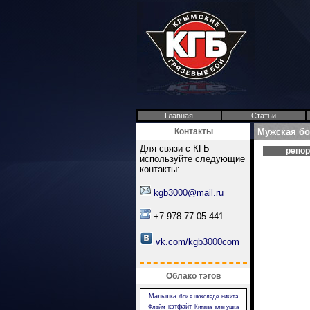
Главная
Статьи
Контакты
Мужская бо
Для связи с КГБ
репо
используйте следующие
контакты:
kgb3000@mail.ru
+7 978 77 05 441
vk.com/kgb3000com
Облако тэгов
Малышка
бои в шоколаде
никита
кэтфайт
Флэйм
Китана
аленушка