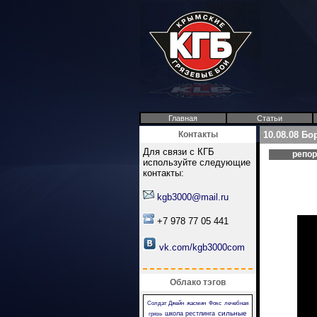
Главная
Статьи
Контакты
10.08.08 Бо
Для связи с КГБ
репо
используйте следующие
контакты:
kgb3000@mail.ru
+7 978 77 05 441
vk.com/kgb3000com
Облако тэгов
Солдат Джейн
жасмин
Фокс
лечебная
сильные
школа рестлинга
грязь