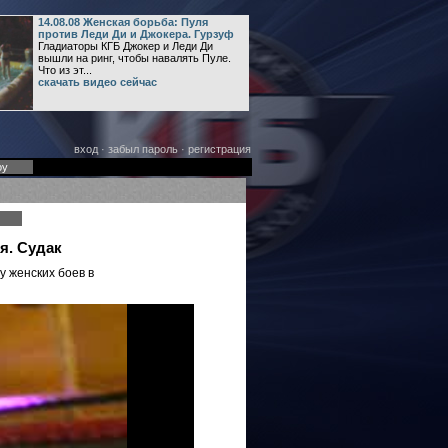
14.08.08 Женская борьба: Пуля
против Леди Ди и Джокера. Гурзуф
Гладиаторы КГБ Джокер и Леди Ди
вышли на ринг, чтобы навалять Пуле.
Что из эт...
скачать видео сейчас
вход
·
забыл пароль
·
регистрация
оу
ля. Судак
у женских боев в