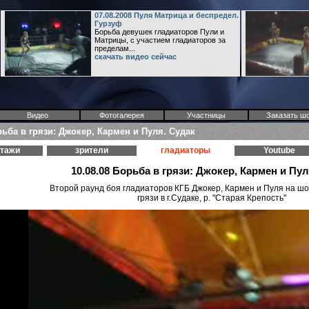
07.08.2008 Пуля Матрица и беспредел.
Гурзуф
Борьба девушек гладиаторов Пули и
Матрицы, с участием гладиаторов за
пределам...
скачать видео сейчас
Видео
Фотогалерея
Участницы
Заказать ш
рьба в грязи: Джокер, Кармен и Пуля. Судак
ртажи
зрители
гладиаторы
Youtube
10.08.08 Борьба в грязи: Джокер, Кармен и Пу
Второй раунд боя гладиаторов КГБ Джокер, Кармен и Пуля на шо
грязи в г.Судаке, р. "Старая Крепость"