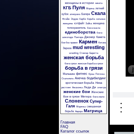
женщины в истории
никита
Пуля
КГБ
летний
Моряча
Скала
кубок
Багира
аленушка
Флэйм
Энджи
барби
борьба
сильные
кэтфайт
женщина
женщины
Зайка
телохранитель
бои в масле
единоборства
бои в
Джокер
Камета
шоколаде
Пантера
Кармен
бои без правил
Китана
mud wrestling
Зараза
wrestling
Стингер
Беретта
женская борьба
бои в грязи
женская борьба в грязи
борьба в грязи
фитнес
Малышка
Крэш
Пяточка
Анечка
бодибилдинг
Скальпель
эротическая борьба
Ника
Леди Ди
рестлинг
Амазонка
электра
женские бои
Женские
бои в грязи
Мегера
бои в желе
Слоненок
Супер-
Галя
смешанная
Морячка
Матрица
борьба
Аврора
Главная
FAQ
Каталог ссылок