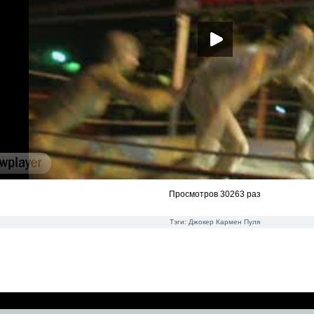
Просмотров 30263 раз
Тэги:
Джокер
Кармен
Пуля