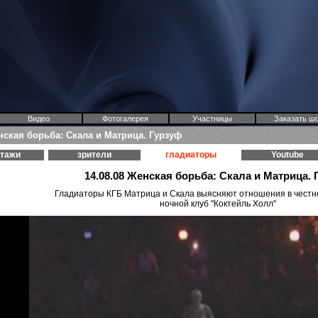
Видео
Фотогалерея
Участницы
Заказать ш
енская борьба: Скала и Матрица. Гурзуф
ртажи
зрители
гладиаторы
Youtube
14.08.08 Женская борьба: Скала и Матрица. 
Гладиаторы КГБ Матрица и Скала выясняют отношения в честно
ночной клуб "Коктейль Холл"