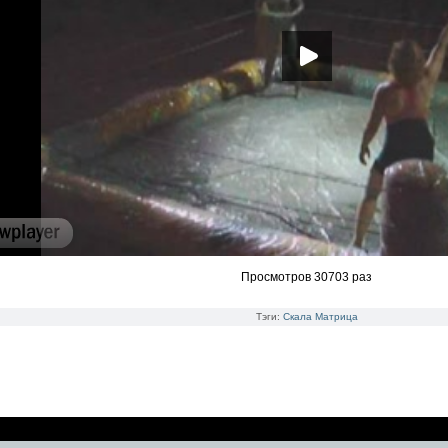
Просмотров 30703 раз
Тэги:
Скала
Матрица