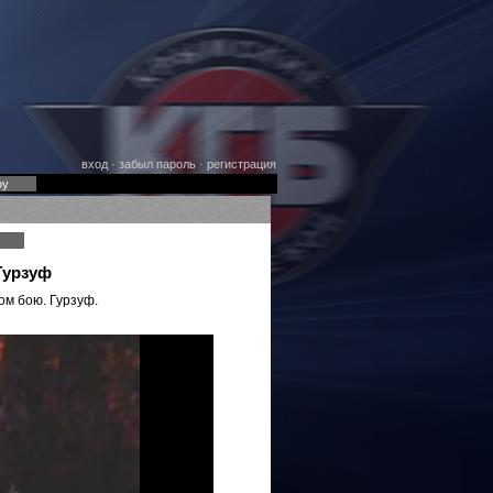
вход
·
забыл пароль
·
регистрация
оу
Гурзуф
м бою. Гурзуф.