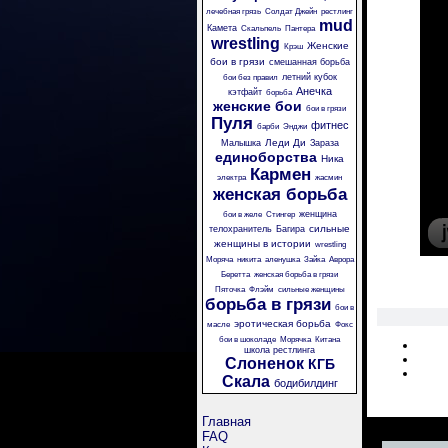
лечебная грязь
Солдат Джейн
рестлинг
mud
Камета
Скальпель
Пантера
wrestling
Женские
Крэш
бои в грязи
смешанная борьба
летний кубок
бои без правил
Анечка
кэтфайт
борьба
женские бои
бои в грязи
Пуля
фитнес
барби
Энджи
Леди Ди
Малышка
Зараза
единоборства
Ника
Кармен
электра
жасмин
женская борьба
женщина
бои в желе
Стингер
сильные
телохранитель
Багира
женщины в истории
wrestling
Моряча
никита
аленушка
Зайка
Аврора
Беретта
женская борьба в грязи
Пяточка
Флэйм
сильные женщины
борьба в грязи
бои в
эротическая борьба
масле
Фокс
бои в шоколаде
Морячка
Китана
школа рестлинга
Слоненок
КГБ
Скала
бодибилдинг
Главная
FAQ