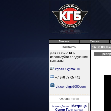
Главная
Статьи
Контакты
14.08.08 Ж
Для связи с КГБ
репо
используйте следующие
контакты:
kgb3000@mail.ru
+7 978 77 05 441
vk.com/kgb3000com
Облако тэгов
Матрица
Джокер
Амазонка
Супер-Галя
Мегера