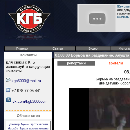
Женская
ДВе деву
удовольст
скачать
Главная
Статьи
Видео
Фотога
Контакты
03.08.09 Борьба на раздевание, Алушта
Для связи с КГБ
репортажи
зрители
используйте следующие
контакты:
03
Борьба на раздеван
kgb3000@mail.ru
две девушки борол
+7 978 77 05 441
vk.com/kgb3000com
Облако тэгов
Джокер
эротическая
Беретта
борьба
Зараза
сильные женщины