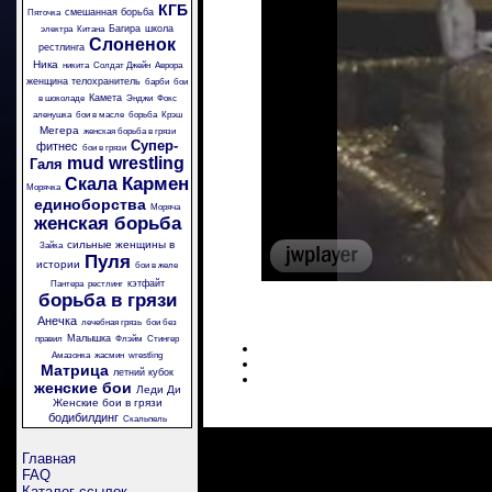
КГБ
смешанная борьба
Пяточка
Багира
школа
электра
Китана
Слоненок
рестлинга
Ника
никита
Солдат Джейн
Аврора
женщина телохранитель
барби
бои
Камета
в шоколаде
Энджи
Фокс
аленушка
бои в масле
борьба
Крэш
Мегера
женская борьба в грязи
Супер-
фитнес
бои в грязи
mud wrestling
Галя
Кармен
Скала
Морячка
единоборства
Моряча
женская борьба
сильные женщины в
Зайка
Пуля
истории
бои в желе
кэтфайт
Пантера
рестлинг
борьба в грязи
Анечка
лечебная грязь
бои без
Малышка
правил
Флэйм
Стингер
Амазонка
жасмин
wrestling
Матрица
летний кубок
женские бои
Леди Ди
Женские бои в грязи
бодибилдинг
Скальпель
Главная
FAQ
Каталог ссылок