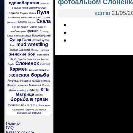
фотоальбом Слоненк
единоборства
женская
эротическая
борьба в грязи
Пуля
admin
21/05/2
борьба
Моряча
Зайка
сильные женщины в истории
Скала
Багира
рестлинг
Китана
бои без правил
Энджи
жасмин
фитнес
лечебная грязь
Стингер
бодибилдинг
Крэш
бои в шоколаде
Супер-Галя
летний кубок
mud wrestling
Фокс
Джокер
Зараза
Флэйм
Пяточка
женские бои
бои в грязи
Ника
борьба
бои в масле
Аврора
Слоненок
кэтфайт
барби
Кармен
сильные женщины
женская борьба
Анечка
женщина телохранитель
Камета
Малышка
аленушка
Солдат
КГБ
Леди Ди
Джейн
wrestling
Матрица
никита
борьба в грязи
Женские бои в грязи
бои в желе
Скальпель
Беретта
Амазонка
смешанная борьба
Главная
FAQ
Каталог ссылок