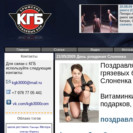
20.08.0
ринге (
Пятеро п
ринге за
Катран, С
скачать
Главная
Статьи
Видео
Фотога
Контакты
21/05/2009 День рождения Слоненка
Для связи с КГБ
Поздравля
используйте следующие
грязевых 
контакты:
Слоненка 
kgb3000@mail.ru
+7 978 77 05 441
Витаминк
подарков,
vk.com/kgb3000com
поздравл
Облако тэгов
Мегера
школа рестлинга
Пантера
электра
Морячка