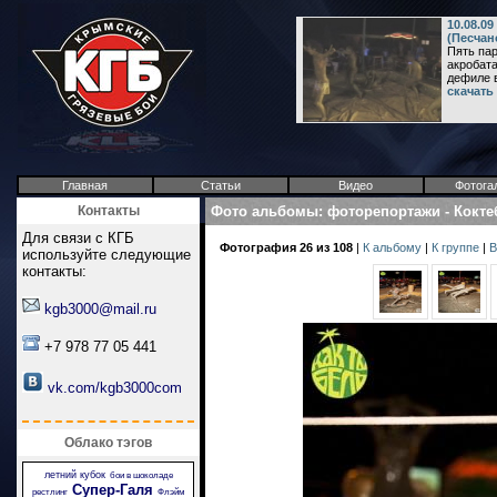
10.08.09
(Песчан
Пять па
акробата
дефиле в 
скачать
Главная
Статьи
Видео
Фотога
Контакты
Фото альбомы
:
фоторепортажи
-
Кокте
Для связи с КГБ
Фотография 26 из 108
|
К альбому
|
К группе
|
В
используйте следующие
контакты:
kgb3000@mail.ru
+7 978 77 05 441
vk.com/kgb3000com
Облако тэгов
летний кубок
бои в шоколаде
Супер-Галя
рестлинг
Флэйм