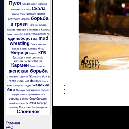
Пуля
Солдат Джейн
сильные
Скала
женщины
Морячка
кэтфайт
школа
борьба
Фокс
борьба
рестлинга
Зараза
в грязи
Пяточка
Китана
Камета
жасмин
Амазонка
бои в масле
женщина телохранитель
бои в грязи
mud
единоборства
wrestling
Зайка
женская
Ника
борьба в грязи
электра
Матрица
КГБ
Моряча
Джокер
сильные
барби
женщины в истории
Кармен
Крэш
Стингер
женская борьба
Женские бои в
Скальпель
Беретта
фитнес
грязи
Леди Ди
бои в
женские
желе
аленушка
Энджи
бои
смешанная борьба
Пантера
эротическая
Аврора
никита
бодибилдинг
борьба
Багира
Анечка
Мегера
лечебная грязь
Малышка
wrestling
бои без правил
Слоненок
Главная
FAQ