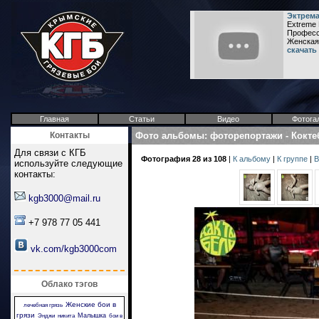
Эктрема
Extreme 
Професси
Женская 
скачать
Главная
Статьи
Видео
Фотога
Контакты
Фото альбомы
:
фоторепортажи
-
Кокте
Для связи с КГБ
Фотография 28 из 108
|
К альбому
|
К группе
|
В
используйте следующие
контакты:
kgb3000@mail.ru
+7 978 77 05 441
vk.com/kgb3000com
Облако тэгов
Женские бои в
лечебная грязь
грязи
Малышка
Энджи
никита
бои в