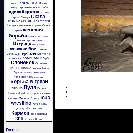
Леди Ди
Ника
желе
Моряча
эротическая борьба
электра
единоборства
летний
Скала
кубок
Пантера
сильные женщины в истории
Багира
смешанная борьба
Солдат
женская
Джейн
борьба
школа рестлинга
женская борьба в грязи
Матрица
бои в масле
женские бои
аленушка
Супер-Галя
Зайка
Беретта
бои
бодибилдинг
в шоколаде
барби
Слоненок
Скальпель
фитнес
кэтфайт
жасмин
Аврора
Зараза
женщина
wrestling
телохранитель
рестлинг
борьба в грязи
Пуля
Анечка
Пяточка
Камета
борьба
бои в грязи
сильные
mud
Мегера
женщины
Стингер
wrestling
Китана
Крэш
Джокер
Фокс
Амазонка
Кармен
бои без правил
КГБ
Морячка
Флэйм
Главная