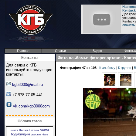
Настоящ
Kentuck
Две кра
устроили
Kentucky 
скачать
Главная
Статьи
Видео
Фотога
Контакты
Фото альбомы
:
фоторепортажи
-
Кокте
Для связи с КГБ
Фотография 47 из 108
|
К альбому
|
К группе
|
В
используйте следующие
контакты:
kgb3000@mail.ru
+7 978 77 05 441
vk.com/kgb3000com
Облако тэгов
Камета
никита
Пантера
Пяточка
бодибилдинг
рестлинг
бои в