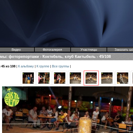
Видео
Фотогалерея
Участницы
Заказать ш
омы
:
фоторепортажи
-
Коктебель, клуб Кактыбель
-
45/108
45 из 108
|
К альбому
|
К группе
|
Все группы
|