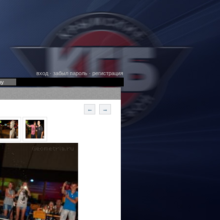
вход
·
забыл пароль
·
регистрация
оу
←
→