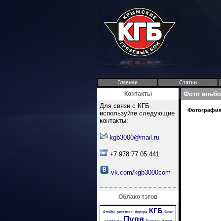
Главная
Статьи
Контакты
Фото альб
Для связи с КГБ
Фотография 
используйте следующие
контакты:
kgb3000@mail.ru
+7 978 77 05 441
vk.com/kgb3000com
Облако тэгов
КГБ
Флэйм
рестлинг
Аврора
Фокс
Пуля
аленушка
Беретта
Крэш