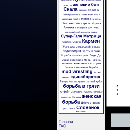
женские бои
электра
Скала
женщина
жасмин
телохранитель
бои в желе
бои в
Мегера
шоколаде
барби
Моряча
Женские бои в грязи
Морячка
Анечка
фитнес
бои в грязи
женская борьба в грязи
Зайка
Матрица
Супер-Галя
Кармен
wrestling
Стингер
Малышка
Солдат Джейн
борьба
бодибилдинг
эротическая
борьба
Леди Ди
лечебная грязь
Ника
Энджи
бои в масле
Пяточка
сильные женщины в истории
Зараза
смешанная борьба
mud wrestling
Китана
единоборства
никита
Багира
летний кубок
бои без правил
борьба в грязи
кэтфайт
Камета
Скальпель
сильные
женская
женщины
Пантера
борьба
Джокер
школа
Слоненок
рестлинга
Амазонка
Главная
FAQ