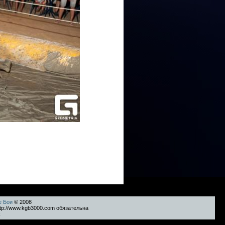
е Бои
© 2008
tp://www.kgb3000.com обязательна
k