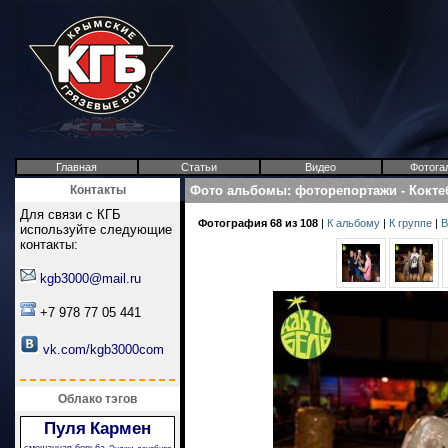
Главная
Статьи
Видео
Фотога
Контакты
Фото альбомы
:
фоторепортажи
-
Кокте
Для связи с КГБ
Фотография 68 из 108
|
К альбому
|
К группе
|
В
используйте следующие
контакты:
kgb3000@mail.ru
+7 978 77 05 441
vk.com/kgb3000com
Облако тэгов
Пуля
Кармен