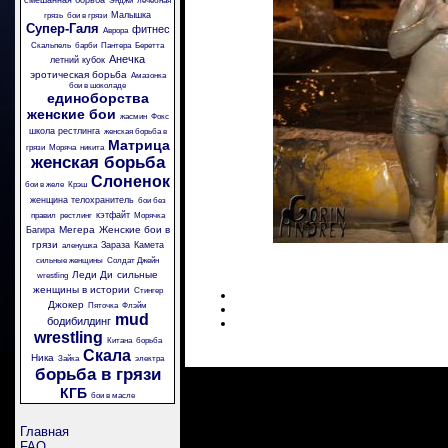
смешанная борьба
Энджи
лечебная
Малышка
грязь
бои в грязи
Супер-Галя
фитнес
Аврора
Скальпель
барби
Пантера
Беретта
Анечка
летний кубок
эротическая борьба
Амазонка
бои в шоколаде
единоборства
женские бои
жасмин
Фокс
школа рестлинга
женская борьба в
Матрица
грязи
Моряча
никита
женская борьба
Слоненок
бои в желе
Крэш
женщина телохранитель
бои без
кэтфайт
правил
рестлинг
Морячка
Мегера
Женские бои в
Багира
грязи
Зараза
Камета
аленушка
сильные женщины
Солдат Джейн
Леди Ди
сильные
wrestling
женщины в истории
Стингер
Джокер
Пяточка
Флэйм
mud
бодибилдинг
wrestling
Китана
борьба
Скала
Ника
Зайка
электра
борьба в грязи
КГБ
бои в масле
Главная
FAQ