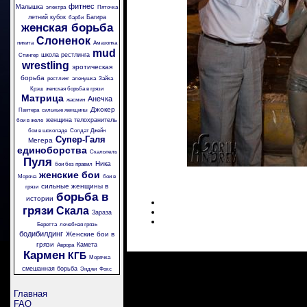
фитнес
Малышка
электра
Пяточка
летний кубок
Багира
барби
женская борьба
Слоненок
никита
Амазонка
mud
школа рестлинга
Стингер
wrestling
эротическая
борьба
рестлинг
аленушка
Зайка
Крэш
женская борьба в грязи
Матрица
Анечка
жасмин
Джокер
Пантера
сильные женщины
женщина телохранитель
бои в желе
бои в шоколаде
Солдат Джейн
Супер-Галя
Мегера
единоборства
Скальпель
Пуля
Ника
бои без правил
женские бои
Моряча
бои в
сильные женщины в
грязи
борьба в
истории
грязи
Скала
Зараза
Беретта
лечебная грязь
бодибилдинг
Женские бои в
грязи
Камета
Аврора
Кармен
КГБ
Морячка
смешанная борьба
Энджи
Фокс
Главная
FAQ