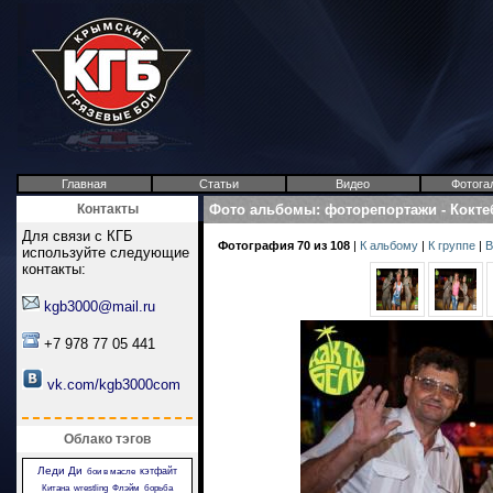
Главная
Статьи
Видео
Фотога
Контакты
Фото альбомы
:
фоторепортажи
-
Кокте
Для связи с КГБ
Фотография 70 из 108
|
К альбому
|
К группе
|
В
используйте следующие
контакты:
kgb3000@mail.ru
+7 978 77 05 441
vk.com/kgb3000com
Облако тэгов
Леди Ди
кэтфайт
бои в масле
Китана
wrestling
Флэйм
борьба