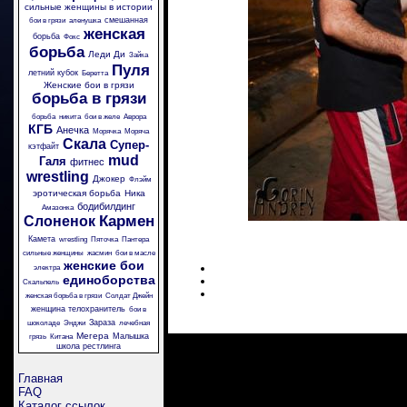
сильные женщины в истории
смешанная
бои в грязи
аленушка
женская
борьба
Фокс
борьба
Леди Ди
Зайка
Пуля
летний кубок
Беретта
Женские бои в грязи
борьба в грязи
борьба
никита
бои в желе
Аврора
КГБ
Анечка
Морячка
Моряча
Скала
Супер-
кэтфайт
mud
Галя
фитнес
wrestling
Джокер
Флэйм
эротическая борьба
Ника
бодибилдинг
Амазонка
Кармен
Слоненок
Камета
wrestling
Пяточка
Пантера
сильные женщины
жасмин
бои в масле
женские бои
электра
единоборства
Скальпель
женская борьба в грязи
Солдат Джейн
женщина телохранитель
бои в
Зараза
шоколаде
Энджи
лечебная
Мегера
Малышка
грязь
Китана
школа рестлинга
Главная
FAQ
Каталог ссылок