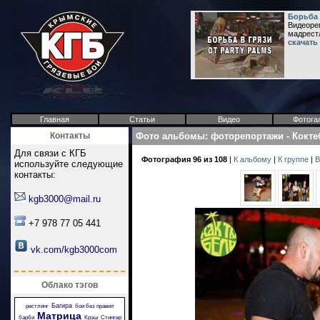
Борьба в
Видеореп
мадрестл
скачать
Главная
Статьи
Видео
Фотога
Контакты
Фото альбомы
:
фоторепортажи
-
Кокте
Для связи с КГБ
Фотография 96 из 108
|
К альбому
|
К группе
|
В
используйте следующие
контакты:
kgb3000@mail.ru
+7 978 77 05 441
vk.com/kgb3000com
Облако тэгов
Багира
рестлинг
бои без правил
Матрица
барби
Крэш
Стингер