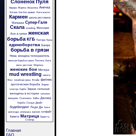
Пуля
Слоненок
Анечка
Аврора
Моряча
Амазонка
Китана
бои без правил
бои в масле
Кармен
школа рестлинга
Супер-Галя
Малышка
Скала
Женские
wrestling
женская
бои в грязи
борьба
КГБ
Пантера
Крэш
единоборства
Багира
борьба в грязи
Ника
женщина телохранитель
женская борьба в грязи
Пяточка
бои в
желе
рестлинг
Морячка
женские бои
Мегера
mud wrestling
никита
фитнес
Фокс
лечебная грязь
Флэйм
эротическая борьба
Энджи
сильные
Зараза
электра
барби
женщины в истории
сильные
Джокер
женщины
Скальпель
Зайка
борьба
Солдат Джейн
бодибилдинг
Леди Ди
бои в
кэтфайт
шоколаде
аленушка
жасмин
Матрица
Камета
Беретта
Стингер
Главная
FAQ