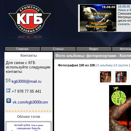
18.08.0
Ника и 
Смешанна
Матрица
диско-клу
скачать
Главная
Статьи
Видео
Фотога
Контакты
Фото альбомы
:
фоторепортажи
-
Кокте
Для связи с КГБ
Фотография 100 из 108
|
К альбому
|
К группе
|
используйте следующие
контакты:
kgb3000@mail.ru
+7 978 77 05 441
vk.com/kgb3000com
Облако тэгов
летний кубок
бои в грязи
смешанная борьба