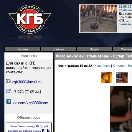
16.08.0
Каманчи
Два горя
Каманчи 
КГБ, ...
скачать
Главная
Статьи
Видео
Фотога
Контакты
Фото альбомы
:
гладиаторы
-
Супер Га
Для связи с КГБ
Фотография 19 из 32
|
К альбому
|
К группе
|
Вс
используйте следующие
контакты:
kgb3000@mail.ru
+7 978 77 05 441
vk.com/kgb3000com
Облако тэгов
Леди Ди
Энджи
бои в шоколаде
КГБ
смешанная борьба
борьба