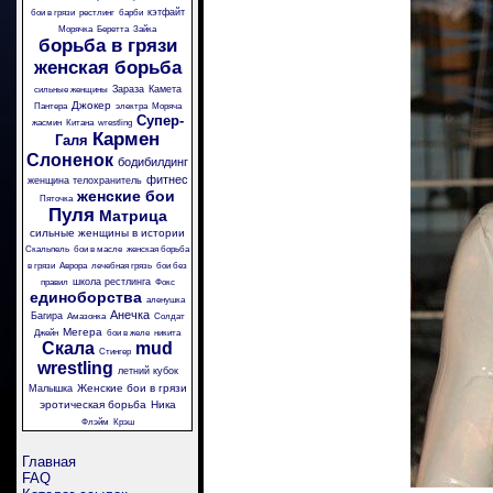
кэтфайт
бои в грязи
рестлинг
барби
Морячка
Беретта
Зайка
борьба в грязи
женская борьба
Зараза
Камета
сильные женщины
Джокер
Пантера
электра
Моряча
Супер-
жасмин
Китана
wrestling
Кармен
Галя
Слоненок
бодибилдинг
фитнес
женщина телохранитель
женские бои
Пяточка
Пуля
Матрица
сильные женщины в истории
Скальпель
бои в масле
женская борьба
в грязи
Аврора
лечебная грязь
бои без
школа рестлинга
правил
Фокс
единоборства
аленушка
Анечка
Багира
Амазонка
Солдат
Мегера
Джейн
бои в желе
никита
Скала
mud
Стингер
wrestling
летний кубок
Женские бои в грязи
Малышка
эротическая борьба
Ника
Флэйм
Крэш
Главная
FAQ