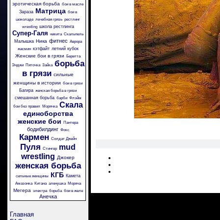
эротическая борьба
бои в масле
Матрица
Зараза
бои в
шоколаде
лечебная грязь
рестлинг
школа рестлинга
wrestling
Супер-Галя
никита
Скальпель
фитнес
Ника
Малышка
Аврора
кэтфайт
летний кубок
жасмин
Женские бои в грязи
Беретта
борьба
Энджи
Пяточка
Зайка
в грязи
сильные
женщины в истории
бои в грязи
Багира
женская борьба в грязи
смешанная борьба
барби
Флэйм
Скала
бои без правил
Морячка
единоборства
женские бои
Пантера
бодибилдинг
Фокс
Кармен
Солдат Джейн
Пуля
mud
Стингер
wrestling
Джокер
женская борьба
КГБ
Камета
сильные женщины
Амазонка
Китана
аленушка
Моряча
Мегера
электра
борьба
бои в желе
Анечка
Главная