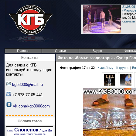
21.08.0
(Малоре
Пятеро а
клубе М
скачать
Главная
Статьи
Видео
Фотога
Контакты
Фото альбомы
:
гладиаторы
-
Супер Га
Для связи с КГБ
Фотография 17 из 32
|
К альбому
|
К группе
|
Вс
используйте следующие
контакты:
kgb3000@mail.ru
+7 978 77 05 441
vk.com/kgb3000com
Облако тэгов
Слоненок
Леди Ди
Крэш
женщина телохранитель