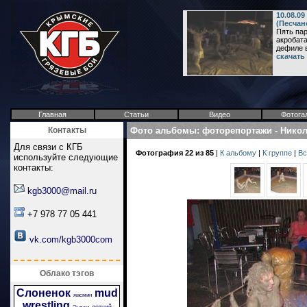
10.08.09
(Песчан
Пять па
акробата
дефиле в 
скачать
Главная
Статьи
Видео
Фотога
Контакты
Фото альбомы
:
фоторепортажи
-
Никол
Для связи с КГБ
Фотография 22 из 85
|
К альбому
|
К группе
|
Вс
используйте следующие
контакты:
kgb3000@mail.ru
+7 978 77 05 441
vk.com/kgb3000com
Облако тэгов
Слоненок
mud
жасмин
wrestling