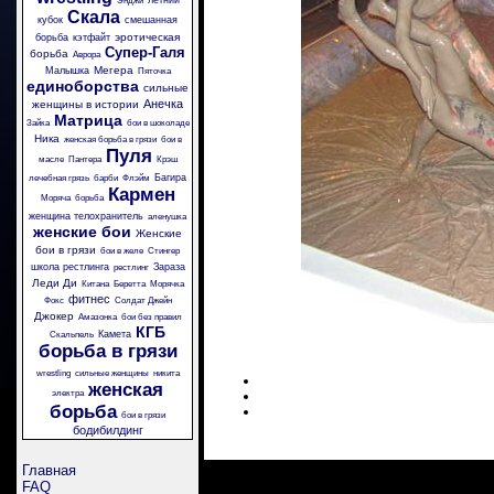
летний
Энджи
Скала
кубок
смешанная
эротическая
борьба
кэтфайт
Супер-Галя
борьба
Аврора
Мегера
Малышка
Пяточка
единоборства
сильные
Анечка
женщины в истории
Матрица
Зайка
бои в шоколаде
Ника
женская борьба в грязи
бои в
Пуля
масле
Пантера
Крэш
Багира
лечебная грязь
барби
Флэйм
Кармен
Моряча
борьба
женщина телохранитель
аленушка
женские бои
Женские
бои в грязи
бои в желе
Стингер
школа рестлинга
Зараза
рестлинг
Леди Ди
Китана
Беретта
Морячка
фитнес
Фокс
Солдат Джейн
Джокер
Амазонка
бои без правил
КГБ
Камета
Скальпель
борьба в грязи
wrestling
сильные женщины
никита
женская
электра
борьба
бои в грязи
бодибилдинг
Главная
FAQ