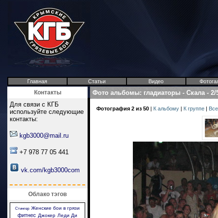
Главная
Статьи
Видео
Фотога
Контакты
Фото альбомы
:
гладиаторы
-
Скала
-
2/
Для связи с КГБ
Фотография 2 из 50
|
К альбому
|
К группе
|
Все
используйте следующие
контакты:
kgb3000@mail.ru
+7 978 77 05 441
vk.com/kgb3000com
Облако тэгов
Женские бои в грязи
Стингер
фитнес
Джокер
Леди Ди