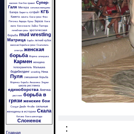
Супер-
жасмин
бои без правил
Галя
Мегера
сильные женщины
КГБ
Багира
кэтфайт
Беретта
Камета
никита
бои в грязи
Фокс
Зараза
Пяточка
Аврора
Крэш
бои в
желе
бои в масле
Зайка
Пантера
эротическая
лечебная грязь
mud wrestling
борьба
Матрица
летний кубок
барби
женская борьба в грязи
Скальпель
женская
электра
борьба
Моряча
аленушка
Кармен
женщина
телохранитель
Малышка
бодибилдинг
Ника
wrestling
Пуля
смешанная борьба
Морячка
борьба
Амазонка
Энджи
школа рестлинга
единоборства
Анечка
борьба в
рестлинг
грязи
женские бои
сильные
Солдат Джейн
Флэйм
Скала
женщины в истории
Китана
бои в шоколаде
Слоненок
Главная