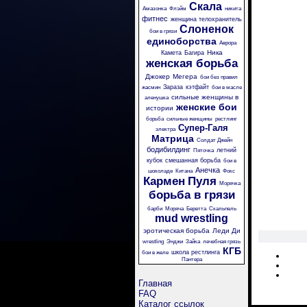
Скала
Амазонка
Флэйм
никита
фитнес
женщина телохранитель
Слоненок
бои в грязи
единоборства
Аврора
Ника
Камета
Багира
женская борьба
Джокер
Мегера
бои без правил
Зараза
кэтфайт
жасмин
бои в масле
сильные женщины в
аленушка
женские бои
истории
борьба
сильные женщины
рестлинг
Супер-Галя
электра
Матрица
Солдат Джейн
бодибилдинг
летний
Пяточка
кубок
смешанная борьба
бои в
Анечка
шоколаде
Китана
Фокс
Кармен
Пуля
Морячка
борьба в грязи
барби
Моряча
Беретта
Скальпель
mud wrestling
эротическая борьба
Леди Ди
wrestling
Энджи
Зайка
лечебная грязь
КГБ
школа рестлинга
бои в желе
Пантера
Главная
FAQ
Каталог ссылок