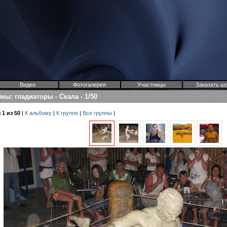
Видео
Фотогалерея
Участницы
Заказать ш
омы
:
гладиаторы
-
Скала
-
1/50
1 из 50
|
К альбому
|
К группе
|
Все группы
|