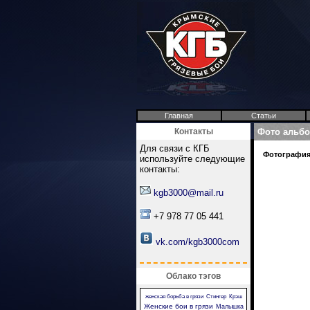
Главная
Статьи
Контакты
Фото альб
Для связи с КГБ
Фотография 
используйте следующие
контакты:
kgb3000@mail.ru
+7 978 77 05 441
vk.com/kgb3000com
Облако тэгов
женская борьба в грязи
Стингер
Крэш
Женские бои в грязи
Малышка