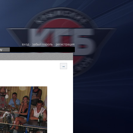
вход
·
забыл пароль
·
регистрация
оу
→