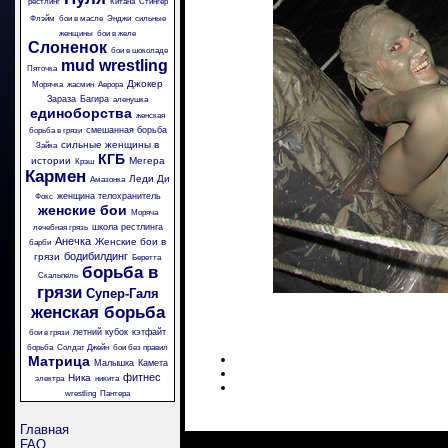
рестлинг
Китана
Стингер
Флэйм
бои в масле
Энджи
сильные
женщины
бои в желе
Слоненок
бои в шоколаде
mud wrestling
Пяточка
Джокер
Морячка
жасмин
Аврора
Зараза
Багира
аленушка
единоборства
женская
смешанная борьба
борьба в грязи
сильные женщины в
Зайка
КГБ
истории
Мегера
Крэш
Кармен
Леди Ди
Амазонка
женщина телохранитель
Фокс
женские бои
Моряча
школа рестлинга
лечебная грязь
Анечка
Женские бои в
барби
бодибилдинг
грязи
Беретта
борьба в
Скальпель
грязи
Супер-Галя
женская борьба
летний кубок
кэтфайт
бои в грязи
борьба
Солдат Джейн
бои без правил
Матрица
Малышка
Камета
фитнес
Ника
электра
никита
wrestling
Пантера
Главная
FAQ