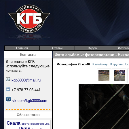
Главная
Статьи
Видео
Фотога
Контакты
Фото альбомы
:
фоторепортажи
-
Никол
Для связи с КГБ
Фотография 25 из 46
|
К альбому
|
К группе
|
Вс
используйте следующие
контакты:
kgb3000@mail.ru
+7 978 77 05 441
vk.com/kgb3000com
Облако тэгов
Скала
эротическая борьба
Пуля