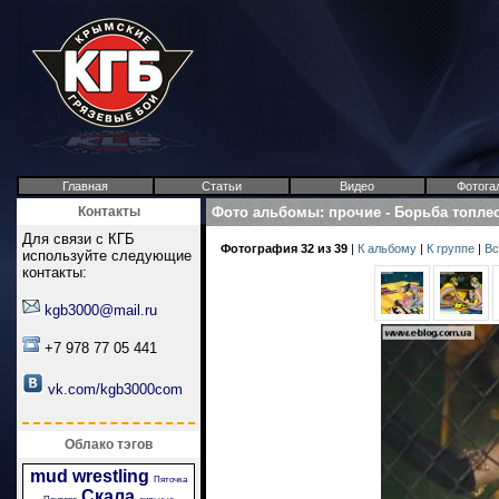
Главная
Статьи
Видео
Фотога
Контакты
Фото альбомы
:
прочие
-
Борьба топлес
Для связи с КГБ
Фотография 32 из 39
|
К альбому
|
К группе
|
Вс
используйте следующие
контакты:
kgb3000@mail.ru
+7 978 77 05 441
vk.com/kgb3000com
Облако тэгов
mud wrestling
Пяточка
Скала