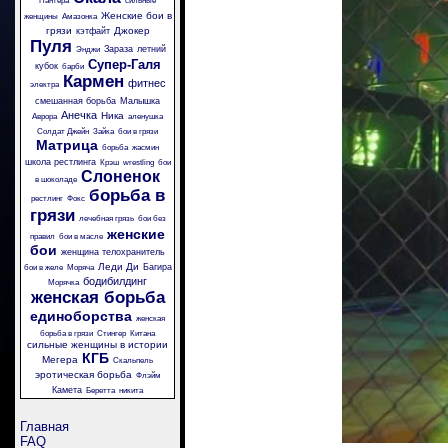
Пантера
сильные
Женские бои в
женщины
Амазонка
грязи
Джокер
кэтфайт
Пуля
Зараза
летний
Энджи
Супер-Галя
кубок
барби
Кармен
фитнес
электра
смешанная борьба
Малышка
Анечка
Ника
Аврора
аленушка
Солдат Джейн
Зайка
бои в грязи
Матрица
борьба
жасмин
школа рестлинга
Крэш
wrestling
бои
Слоненок
в шоколаде
борьба в
рестлинг
Фокс
грязи
лечебная грязь
бои без
женские
правил
бои в масле
бои
женщина телохранитель
Леди Ди
Багира
бои в желе
Моряча
бодибилдинг
Морячка
женская борьба
единоборства
женская
борьба в грязи
Стингер
Китана
сильные женщины в истории
КГБ
Мегера
Скальпель
эротическая борьба
Флэйм
Камета
Беретта
никита
Главная
FAQ