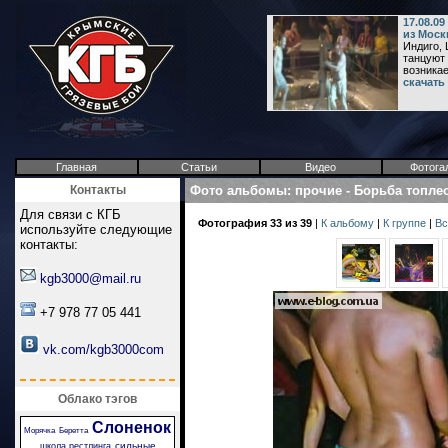
17.08.0
из Моск
Индиго, 
танцуют 
возникает
скачать
Главная
Статьи
Видео
Фотога
Контакты
Фото альбомы
:
прочие
-
Борьба топлес
Для связи с КГБ
Фотография 33 из 39
|
К альбому
|
К группе
|
Вс
используйте следующие
контакты:
kgb3000@mail.ru
+7 978 77 05 441
vk.com/kgb3000com
Облако тэгов
Слоненок
Морячка
Беретта
сильные
школа рестлинга