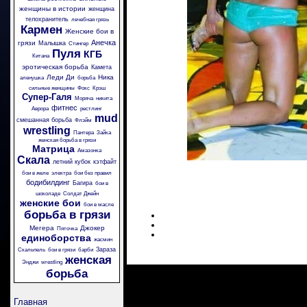
женщины в истории
женщина
телохранитель
лечебная грязь
Кармен
Женские бои в
Анечка
грязи
Малышка
Стингер
Пуля
КГБ
Китана
эротическая борьба
Камета
Леди Ди
Ника
аленушка
борьба
сильные женщины
Фокс
Крэш
Супер-Галя
Моряча
никита
фитнес
Аврора
рестлинг
mud
смешанная борьба
Флэйм
wrestling
Пантера
Зайка
женская борьба в грязи
Матрица
Амазонка
Скала
летний кубок
кэтфайт
бои в желе
электра
бои без правил
бодибилдинг
Багира
бои в
шоколаде
Солдат Джейн
женские бои
бои в масле
борьба в грязи
Мегера
Джокер
Пяточка
единоборства
жасмин
Зараза
Скальпель
бои в грязи
барби
женская
Энджи
wrestling
борьба
Главная