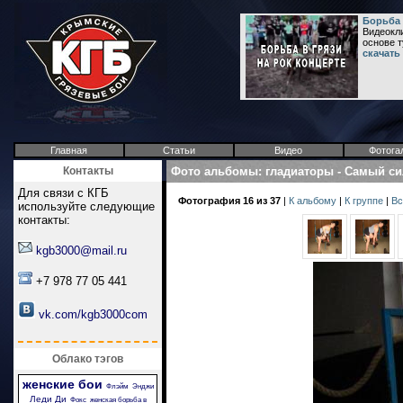
Борьба 
Видеокли
основе т
скачать
Главная
Статьи
Видео
Фотога
Контакты
Фото альбомы
:
гладиаторы
-
Самый си
Для связи с КГБ
Фотография 16 из 37
|
К альбому
|
К группе
|
Вс
используйте следующие
контакты:
kgb3000@mail.ru
+7 978 77 05 441
vk.com/kgb3000com
Облако тэгов
женские бои
Флэйм
Энджи
Леди Ди
Фокс
женская борьба в