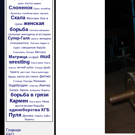
грязи
бои без правил
Слоненок
Крэш
wrestling
Амазонка
лечебная грязь
жасмин
Скала
Женские бои в
женская
грязи
борьба
сильные женщины
сильные женщины в истории
Супер-Галя
женщина
никита
телохранитель
Пяточка
Беретта
смешанная борьба
барби
Мегера
Скальпель
Китана
mud
Матрица
кэтфайт
wrestling
бои в грязи
бои в
летний кубок
масле
Солдат Джейн
Камета
рестлинг
бои в шоколаде
фитнес
школа рестлинга
Аврора
Малышка
Стингер
Пантера
бодибилдинг
Анечка
электра
Багира
Зараза
аленушка
Моряча
борьба в грязи
Кармен
Ника
бои в желе
эротическая борьба
единоборства
КГБ
Пуля
Джокер
борьба
Зайка
Морячка
Главная
FAQ