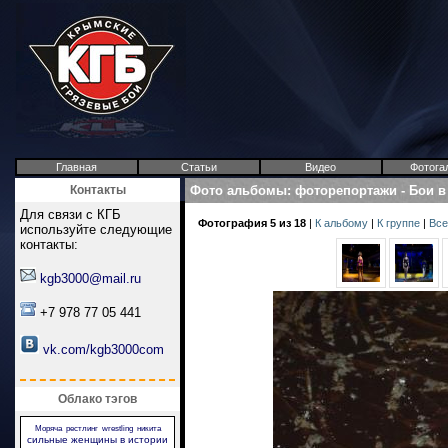
Главная
Статьи
Видео
Фотога
Контакты
Фото альбомы
:
фоторепортажи
-
Бои в
Для связи с КГБ
Фотография 5 из 18
|
К альбому
|
К группе
|
Все
используйте следующие
контакты:
kgb3000@mail.ru
+7 978 77 05 441
vk.com/kgb3000com
Облако тэгов
Моряча
рестлинг
wrestling
никита
сильные женщины в истории