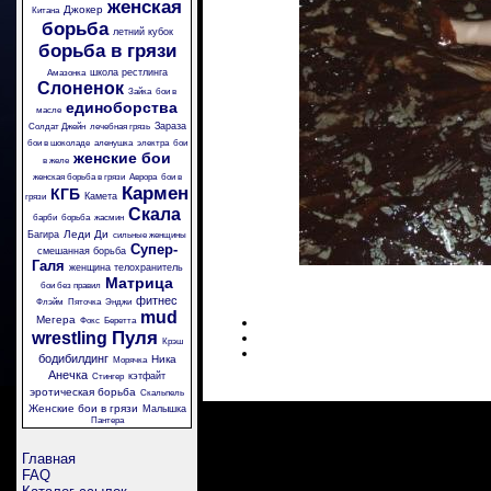
женская
Джокер
Китана
борьба
летний кубок
борьба в грязи
школа рестлинга
Амазонка
Слоненок
Зайка
бои в
единоборства
масле
Зараза
Солдат Джейн
лечебная грязь
бои в шоколаде
аленушка
электра
бои
женские бои
в желе
женская борьба в грязи
Аврора
бои в
Кармен
КГБ
Камета
грязи
Скала
барби
борьба
жасмин
Леди Ди
Багира
сильные женщины
Супер-
смешанная борьба
Галя
женщина телохранитель
Матрица
бои без правил
фитнес
Флэйм
Пяточка
Энджи
mud
Мегера
Фокс
Беретта
Пуля
wrestling
Крэш
бодибилдинг
Ника
Морячка
Анечка
кэтфайт
Стингер
эротическая борьба
Скальпель
Женские бои в грязи
Малышка
Пантера
Главная
FAQ