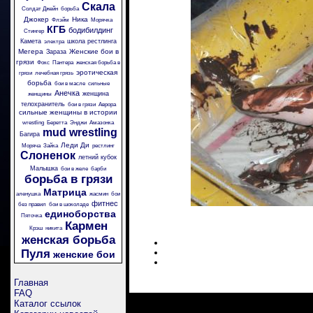
Скала
Солдат Джейн
борьба
Джокер
Ника
Флэйм
Морячка
КГБ
бодибилдинг
Стингер
Камета
школа рестлинга
электра
Мегера
Женские бои в
Зараза
грязи
Фокс
Пантера
женская борьба в
эротическая
грязи
лечебная грязь
борьба
бои в масле
сильные
Анечка
женщина
женщины
телохранитель
бои в грязи
Аврора
сильные женщины в истории
wrestling
Беретта
Энджи
Амазонка
mud wrestling
Багира
Леди Ди
Моряча
Зайка
рестлинг
Слоненок
летний кубок
Малышка
бои в желе
барби
борьба в грязи
Матрица
аленушка
жасмин
бои
фитнес
без правил
бои в шоколаде
единоборства
Пяточка
Кармен
Крэш
никита
женская борьба
Пуля
женские бои
Главная
FAQ
Каталог ссылок