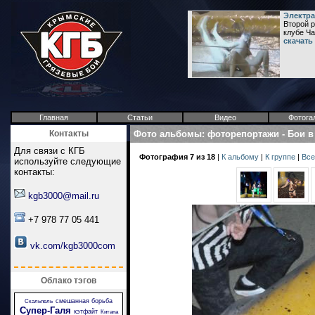
Электра
Второй р
клубе Ча
скачать
Главная
Статьи
Видео
Фотога
Контакты
Фото альбомы
:
фоторепортажи
-
Бои в
Для связи с КГБ
Фотография 7 из 18
|
К альбому
|
К группе
|
Все
используйте следующие
контакты:
kgb3000@mail.ru
+7 978 77 05 441
vk.com/kgb3000com
Облако тэгов
смешанная борьба
Скальпель
Супер-Галя
кэтфайт
Китана