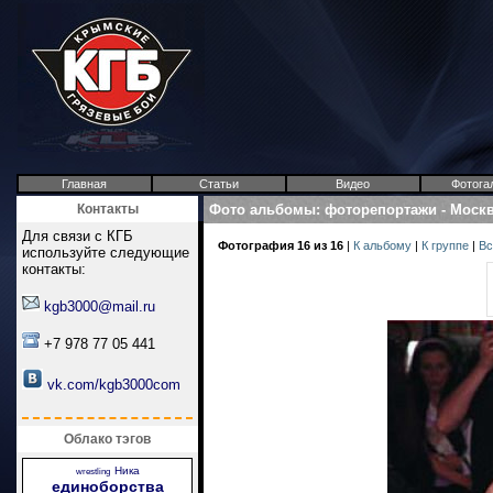
Главная
Статьи
Видео
Фотога
Контакты
Фото альбомы
:
фоторепортажи
-
Москв
Для связи с КГБ
Фотография 16 из 16
|
К альбому
|
К группе
|
Вс
используйте следующие
контакты:
kgb3000@mail.ru
+7 978 77 05 441
vk.com/kgb3000com
Облако тэгов
Ника
wrestling
единоборства