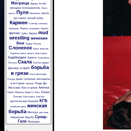
Матрица
Аврора
Флэйм
женщина телохранитель
бои в
Пуля
школа
масле
Амазонка
рестлинга
летний кубок
Кармен
Стингер
сильные
женщины
Моряча
аленушка
борьба
mud
фитнес
Зараза
Зайка
wrestling
женские
бои
Энджи
Китана
Слоненок
Крэш
женская
борьба в грязи
никита
бои в грязи
бодибилдинг
Камета
Скальпель
Скала
Пяточка
бои без правил
борьба
Джокер
кэтфайт
в грязи
бои в шоколаде
сильные женщины
Солдат Джейн
в истории
Леди Ди
жасмин
Анечка
Женские бои в грязи
Багира
барби
Морячка
Беретта
Фокс
Пантера
бои в желе
электра
КГБ
эротическая борьба
женская
лечебная грязь
борьба
Мегера
рестлинг
Супер-
смешанная борьба
Галя
Малышка