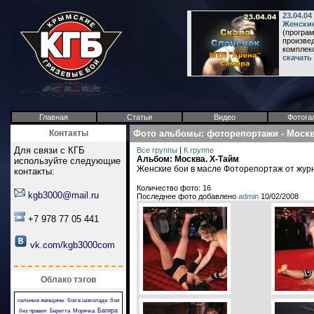
23.04.0
Женские
(програм
произвед
комплекс 
скачать
Главная
Статьи
Видео
Фотога
Контакты
Фото альбомы
:
фоторепортажи
-
Москв
Для связи с КГБ
Все группы
|
К группе
Альбом: Москва. X-Тайм
используйте следующие
Женские бои в масле Фоторепортаж от жур
контакты:
Количество фото: 16
kgb3000@mail.ru
Последнее фото добавлено
admin
10/02/2008
+7 978 77 05 441
vk.com/kgb3000com
Облако тэгов
сильные женщины
бои в шоколаде
бои
Багира
без правил
Беретта
Морячка