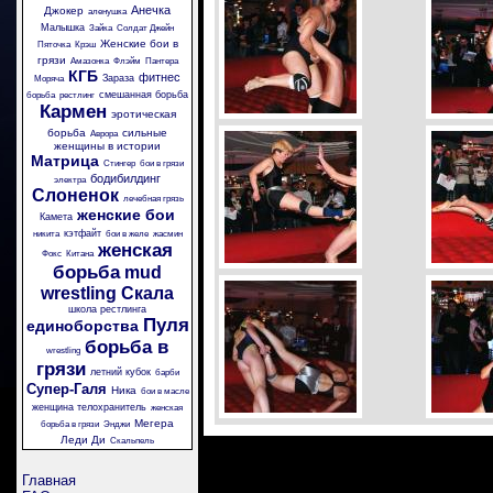
Анечка
Джокер
аленушка
Малышка
Зайка
Солдат Джейн
Женские бои в
Пяточка
Крэш
грязи
Амазонка
Флэйм
Пантера
КГБ
фитнес
Зараза
Моряча
смешанная борьба
борьба
рестлинг
Кармен
эротическая
борьба
сильные
Аврора
женщины в истории
Матрица
Стингер
бои в грязи
бодибилдинг
электра
Слоненок
лечебная грязь
женские бои
Камета
кэтфайт
никита
бои в желе
жасмин
женская
Фокс
Китана
борьба
mud
wrestling
Скала
школа рестлинга
Пуля
единоборства
борьба в
wrestling
грязи
летний кубок
барби
Супер-Галя
Ника
бои в масле
женщина телохранитель
женская
Мегера
борьба в грязи
Энджи
Леди Ди
Скальпель
Главная