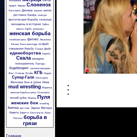
Малышка
бои без
Слоненок
правил
Аврора
Джокер
школа
бои в желе
жасмин
рестлинга
Багира
электра
эротическая борьба
сильные
женщины в истории
Зайка
никита
барби
аленушка
женская борьба
фитнес
лечебная грязь
Амазонка
кэтфайт
Китана
бои в шоколаде
смешанная борьба
Солдат Джейн
единоборства
борьба
Скала
женщина
телохранитель
Пантера
бодибилдинг
сильные женщины
КГБ
Фокс
Стингер
Флэйм
Энджи
Супер-Галя
бои в грязи
Женские бои в грязи
Ника
mud wrestling
Морячка
женская борьба в грязи
Скальпель
Пуля
летний кубок
Моряча
женские бои
wrestling
Анечка
Мегера
Зараза
рестлинг
Камета
Беретта
бои в масле
Крэш
борьба в
Пяточка
грязи
Главная