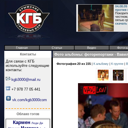
04.08.0
против 
Покорите
честном
пятью гр
скачать
Главная
Статьи
Видео
Фотога
Контакты
Фото альбомы
:
фоторепортажи
-
Вави
Для связи с КГБ
Фотография 20 из 155
|
К альбому
|
К группе
|
В
используйте следующие
контакты:
kgb3000@mail.ru
+7 978 77 05 441
vk.com/kgb3000com
Облако тэгов
Кармен
Леди Ди
Матрица