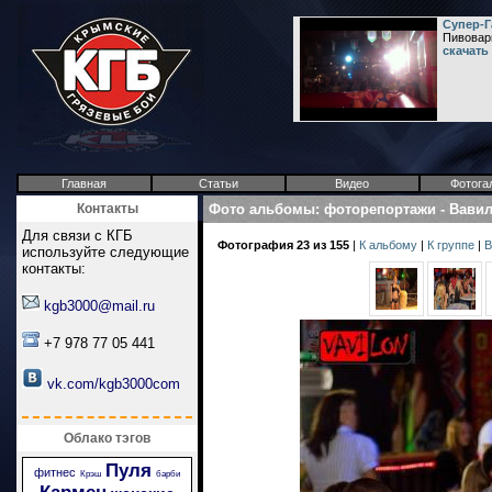
Супер-Г
Пивоварн
скачать
Главная
Статьи
Видео
Фотога
Контакты
Фото альбомы
:
фоторепортажи
-
Вави
Для связи с КГБ
Фотография 23 из 155
|
К альбому
|
К группе
|
В
используйте следующие
контакты:
kgb3000@mail.ru
+7 978 77 05 441
vk.com/kgb3000com
Облако тэгов
Пуля
фитнес
Крэш
барби