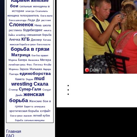
Кармен
женские
бои
сильные женщины в
истории
электра
Скальпель
женщина телохранитель
бои в желе
Леди Ди
бои в шоколаде
рестлинг
Слоненок
Ника
школа
бодибилдинг
рестлинга
никита
смешанная борьба
Зайка
wrestling
КГБ
Анечка
Джокер
Китана
женская борьба в грязи
бои в масле
борьба в грязи
Матрица
бои без правил
Мегера
Багира
Моряча
Амазонка
лечебная грязь
Фокс
Пяточка
Флэйм
Зараза
Малышка
Морячка
Аврора
единоборства
Пантера
mud
Камета
Энджи
wrestling
Скала
Супер-Галя
Стингер
Солдат
женская
Джейн
борьба
Женские бои в
грязи
Беретта
аленушка
эротическая борьба
кэтфайт
летний кубок
бои в грязи
жасмин
борьба
сильные женщины
Главная
FAQ