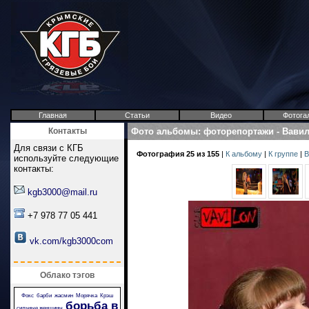
Главная
Статьи
Видео
Фотога
Контакты
Фото альбомы
:
фоторепортажи
-
Вави
Для связи с КГБ
Фотография 25 из 155
|
К альбому
|
К группе
|
В
используйте следующие
контакты:
kgb3000@mail.ru
+7 978 77 05 441
vk.com/kgb3000com
Облако тэгов
Фокс
барби
жасмин
Морячка
Крэш
борьба в
сильные женщины