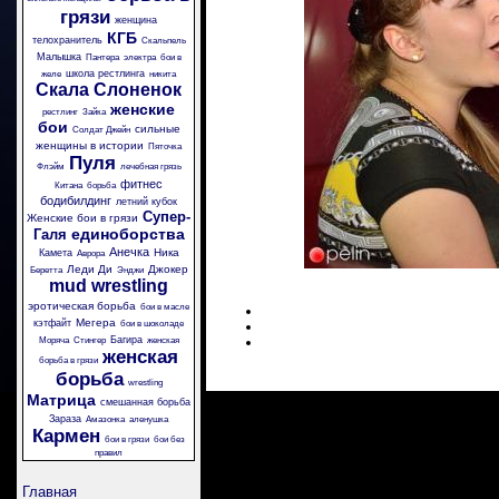
грязи
женщина
КГБ
телохранитель
Скальпель
Малышка
Пантера
электра
бои в
школа рестлинга
желе
никита
Скала
Слоненок
женские
рестлинг
Зайка
бои
сильные
Солдат Джейн
женщины в истории
Пяточка
Пуля
Флэйм
лечебная грязь
фитнес
Китана
борьба
бодибилдинг
летний кубок
Супер-
Женские бои в грязи
единоборства
Галя
Анечка
Ника
Камета
Аврора
Леди Ди
Джокер
Беретта
Энджи
mud wrestling
эротическая борьба
бои в масле
Мегера
кэтфайт
бои в шоколаде
Багира
Моряча
Стингер
женская
женская
борьба в грязи
борьба
wrestling
Матрица
смешанная борьба
Зараза
Амазонка
аленушка
Кармен
бои в грязи
бои без
правил
Главная