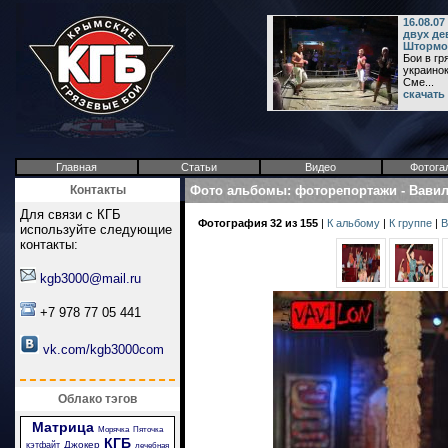
16.08.0
двух де
Штормо
Бои в гр
украинок
Сме...
скачать
Главная
Статьи
Видео
Фотога
Контакты
Фото альбомы
:
фоторепортажи
-
Вави
Для связи с КГБ
Фотография 32 из 155
|
К альбому
|
К группе
|
В
используйте следующие
контакты:
kgb3000@mail.ru
+7 978 77 05 441
vk.com/kgb3000com
Облако тэгов
Матрица
Морячка
Пяточка
КГБ
Джокер
кэтфайт
лечебная