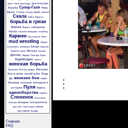
эротическая
грязь
бои в шоколаде
Супер-Галя
борьба
Ника
Зараза
Стингер
Солдат Джейн
жасмин
Скала
Зайка
Беретта
борьба в грязи
Анечка
смешанная
Моряча
борьба
сильные женщины
wrestling
Кармен
бои в масле
Фокс
mud wrestling
Энджи
Багира
Скальпель
аленушка
женская
Мегера
борьба в грязи
Китана
фитнес
Аврора
Пантера
Крэш
бодибилдинг
никита
женская борьба
Женские
Амазонка
бои без правил
бои в грязи
Леди
летний кубок
женские бои
Ди
барби
сильные женщины в
Малышка
Пуля
истории
Камета
единоборства
борьба
Слоненок
бои в желе
женщина телохранитель
электра
школа
рестлинг
бои в грязи
рестлинга
Флэйм
Главная
FAQ