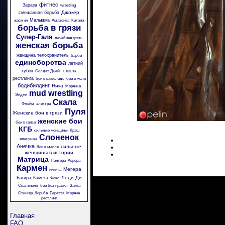
фитнес
Зараза
wrestling
Джокер
смешанная борьба
Малышка
жасмин
Амазонка
Китана
борьба в грязи
Супер-Галя
лечебная грязь
женская борьба
женщина телохранитель
барби
единоборства
летний
кубок
школа
Солдат Джейн
рестлинга
бои в шоколаде
бои в желе
бодибилдинг
Ника
Морячка
mud wrestling
Энджи
Скала
Флэйм
электра
Пуля
Женские бои в грязи
женские бои
бои в грязи
КГБ
сильные женщины
Крэш
Слоненок
аленушка
Анечка
сильные
бои в масле
женщины в истории
Матрица
Пантера
Аврора
Кармен
Мегера
никита
Леди Ди
Багира
Камета
Фокс
Скальпель
бои без правил
Зайка
Стингер
борьба
Беретта
Моряча
рестлинг
Главная
FAQ