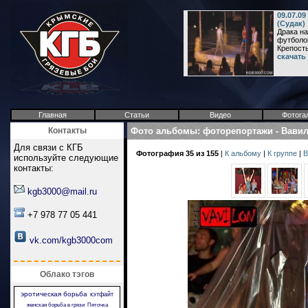
09.07.0
(Судак)
Драка н
футболок
Крепость 
скачать
Главная
Статьи
Видео
Фотога
Контакты
Фото альбомы
:
фоторепортажи
-
Вави
Для связи с КГБ
Фотография 35 из 155
|
К альбому
|
К группе
|
В
используйте следующие
контакты:
kgb3000@mail.ru
+7 978 77 05 441
vk.com/kgb3000com
Облако тэгов
эротическая борьба
кэтфайт
женская борьба в грязи
Пяточка