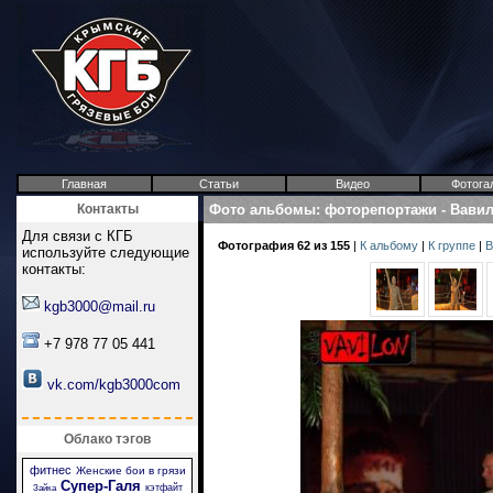
Главная
Статьи
Видео
Фотога
Контакты
Фото альбомы
:
фоторепортажи
-
Вави
Для связи с КГБ
Фотография 62 из 155
|
К альбому
|
К группе
|
В
используйте следующие
контакты:
kgb3000@mail.ru
+7 978 77 05 441
vk.com/kgb3000com
Облако тэгов
фитнес
Женские бои в грязи
Супер-Галя
кэтфайт
Зайка