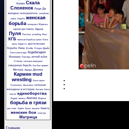
Скала
Багира
Слоненок
Леди Ди
женщина телохранитель
лечебная
женская
грязь
борьба
борьба
аленушка
Морячка
школа рестлинга
Зараза
Пуля
Пяточка
wrestling
Фокс
КГБ
женская борьба в грязи
бои в
эротическая
желе
Беретта
борьба
Ника
Флэйм
Солдат Джейн
бодибилдинг
бои в шоколаде
Малышка
летний кубок
Пантера
Стингер
сильные женщины
смешанная борьба
бои без правил
Мегера
Джокер
Аврора
Кармен
mud
wrestling
бои в грязи
сильные
Скальпель
Амазонка
женщины в истории
Китана
бои в
единоборства
масле
Анечка
Энджи
никита
Моряча
борьба в грязи
Камета
рестлинг
барби
Крэш
жасмин
женские бои
электра
Матрица
Главная