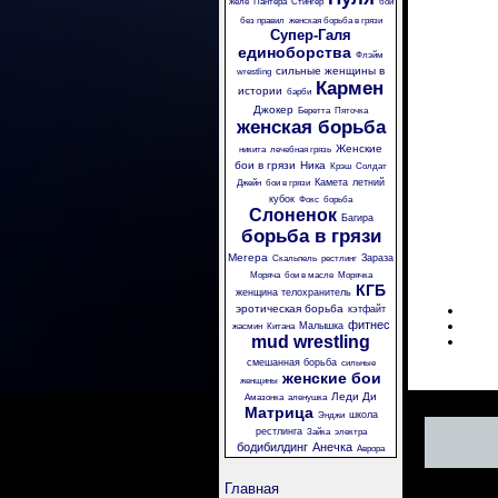
желе
Пантера
Стингер
бои
без правил
женская борьба в грязи
Супер-Галя
единоборства
Флэйм
сильные женщины в
wrestling
Кармен
истории
барби
Джокер
Беретта
Пяточка
женская борьба
Женские
никита
лечебная грязь
бои в грязи
Ника
Крэш
Солдат
Камета
летний
Джейн
бои в грязи
кубок
Фокс
борьба
Слоненок
Багира
борьба в грязи
Мегера
Зараза
Скальпель
рестлинг
Моряча
бои в масле
Морячка
КГБ
женщина телохранитель
эротическая борьба
кэтфайт
фитнес
Малышка
жасмин
Китана
mud wrestling
смешанная борьба
сильные
женские бои
женщины
Леди Ди
Амазонка
аленушка
Матрица
школа
Энджи
рестлинга
Зайка
электра
бодибилдинг
Анечка
Аврора
Главная