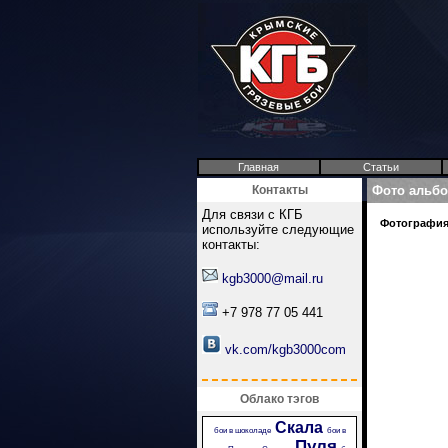
Главная
Статьи
Контакты
Фото альб
Для связи с КГБ
Фотография 
используйте следующие
контакты:
kgb3000@mail.ru
+7 978 77 05 441
vk.com/kgb3000com
Облако тэгов
Скала
бои в шоколаде
бои в
Пуля