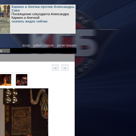
Кармен и Анечка против Александра.
Саки
Посвящение секунданта Александра
Кармен и Анечкой
скачать видео сейчас
вход
·
забыл пароль
·
регистрация
оу
←
→