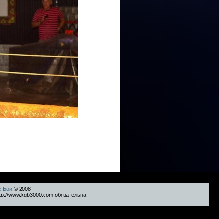
е Бои
© 2008
tp://www.kgb3000.com обязательна
k