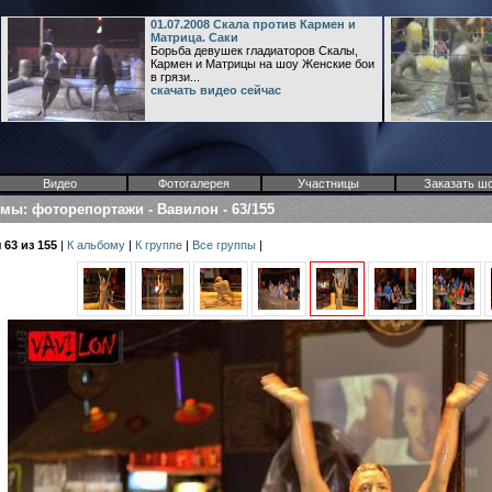
01.07.2008 Скала против Кармен и
Матрица. Саки
Борьба девушек гладиаторов Скалы,
Кармен и Матрицы на шоу Женские бои
в грязи...
скачать видео сейчас
Видео
Фотогалерея
Участницы
Заказать ш
омы
:
фоторепортажи
-
Вавилон
-
63/155
63 из 155
|
К альбому
|
К группе
|
Все группы
|