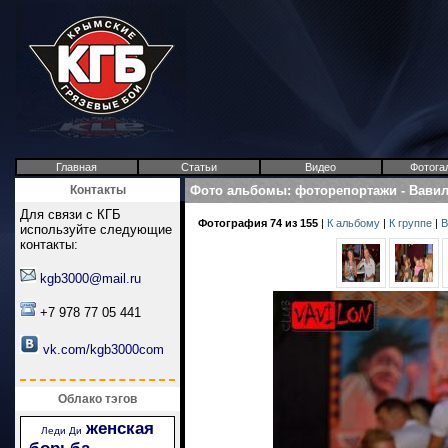
Главная
Статьи
Видео
Фотога
Контакты
Фото альбомы
:
фоторепортажи
-
Вави
Для связи с КГБ
Фотография 74 из 155
|
К альбому
|
К группе
|
В
используйте следующие
контакты:
kgb3000@mail.ru
+7 978 77 05 441
vk.com/kgb3000com
Облако тэгов
женская
Леди Ди