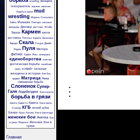
борьба
женщина
wrestling
телохранитель
жасмин
женская
mud
борьба в грязи
wrestling
Моряча
Скальпель
Малышка
Зайка
Пантера
сильные
Джокер
женщины
рестлинг
Флэйм
Кармен
Зараза
школа
рестлинга
Пяточка
борьба
Амазонка
Скала
Аврора
Солдат Джейн
Пуля
Мегера
Энджи
фитнес
барби
Фокс
аленушка
единоборства
электра
эротическая борьба
лечебная
сильные
кэтфайт
грязь
женщины в истории
бои без
Матрица
Ника
правил
смешанная борьба
Слоненок
Супер-
Галя
бодибилдинг
бои в масле
борьба в грязи
Камета
никита
Беретта
бои в желе
КГБ
летний кубок
Стингер
Багира
Крэш
Китана
бои в шоколаде
женские бои
Анечка
бои
Женские бои в
в грязи
Морячка
грязи
Главная