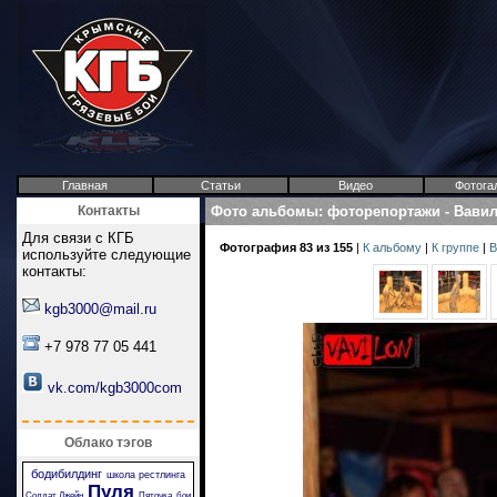
Главная
Статьи
Видео
Фотога
Контакты
Фото альбомы
:
фоторепортажи
-
Вави
Для связи с КГБ
Фотография 83 из 155
|
К альбому
|
К группе
|
В
используйте следующие
контакты:
kgb3000@mail.ru
+7 978 77 05 441
vk.com/kgb3000com
Облако тэгов
бодибилдинг
школа рестлинга
Пуля
Солдат Джейн
Пяточка
бои