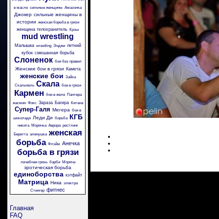
в масле
сильные женщины
Амазонка
Джокер
сильные женщины в
истории
женская борьба в грязи
женщина телохранитель
Крэш
mud wrestling
Малышка
летний
wrestling
Энджи
кубок
смешанная борьба
Слоненок
бои без правил
Женские бои в грязи
Камета
женские бои
Зайка
Скала
Скальпель
бои в грязи
Кармен
бои в желе
Пантера
Зараза
Багира
жасмин
Фокс
Китана
Супер-Галя
Мегера
бои в
КГБ
Леди Ди
шоколаде
борьба
никита
Морячка
Аврора
рестлинг
женская
Беретта
аленушка
борьба
Анечка
Флэйм
борьба в грязи
лечебная грязь
барби
Моряча
эротическая борьба
единоборства
кэтфайт
Матрица
Ника
электра
фитнес
Стингер
Главная
FAQ