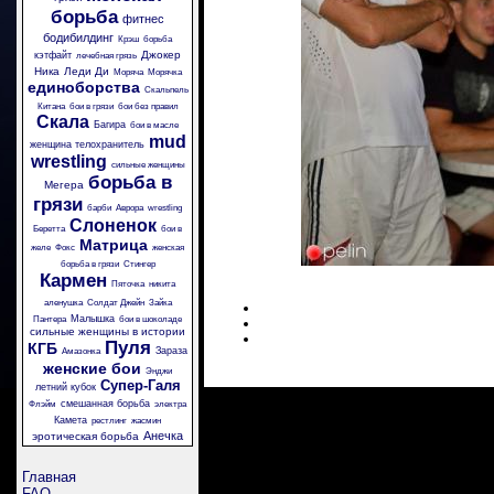
борьба
фитнес
бодибилдинг
Крэш
борьба
Джокер
кэтфайт
лечебная грязь
Ника
Леди Ди
Моряча
Морячка
единоборства
Скальпель
Китана
бои в грязи
бои без правил
Скала
Багира
бои в масле
mud
женщина телохранитель
wrestling
сильные женщины
борьба в
Мегера
грязи
барби
Аврора
wrestling
Слоненок
Беретта
бои в
Матрица
желе
Фокс
женская
борьба в грязи
Стингер
Кармен
Пяточка
никита
аленушка
Солдат Джейн
Зайка
Малышка
Пантера
бои в шоколаде
сильные женщины в истории
Пуля
КГБ
Зараза
Амазонка
женские бои
Энджи
Супер-Галя
летний кубок
смешанная борьба
Флэйм
электра
Камета
рестлинг
жасмин
Анечка
эротическая борьба
Главная
FAQ