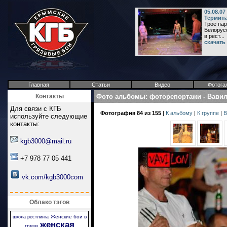
05.08.07
Термина
Трое пар
Белорусс
в рест...
скачать
Главная
Статьи
Видео
Фотога
Контакты
Фото альбомы
:
фоторепортажи
-
Вави
Для связи с КГБ
Фотография 84 из 155
|
К альбому
|
К группе
|
В
используйте следующие
контакты:
kgb3000@mail.ru
+7 978 77 05 441
vk.com/kgb3000com
Облако тэгов
Женские бои в
школа рестлинга
женская
грязи