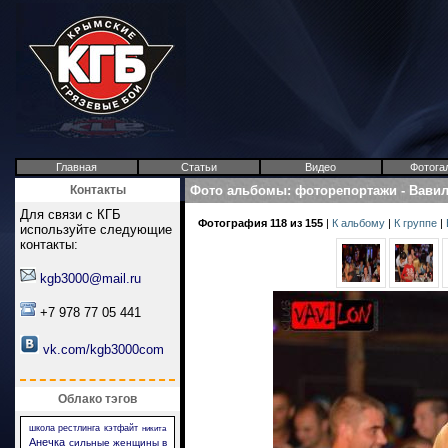
Главная
Статьи
Видео
Фотога
Контакты
Фото альбомы
:
фоторепортажи
-
Вави
Для связи с КГБ
Фотография 118 из 155
|
К альбому
|
К группе
|
используйте следующие
контакты:
kgb3000@mail.ru
+7 978 77 05 441
vk.com/kgb3000com
Облако тэгов
школа рестлинга
кэтфайт
никита
Анечка
сильные женщины в