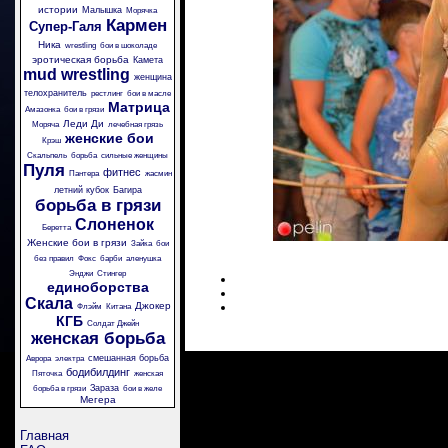
истории
Малышка
Морячка
Кармен
Супер-Галя
Ника
wrestling
бои в шоколаде
эротическая борьба
Камета
mud wrestling
женщина
телохранитель
рестлинг
бои в масле
Матрица
Амазонка
бои в грязи
Леди Ди
Моряча
лечебная грязь
женские бои
Крэш
Скальпель
борьба
сильные женщины
Пуля
фитнес
Пантера
жасмин
летний кубок
Багира
борьба в грязи
Слоненок
Беретта
Женские бои в грязи
Зайка
бои
без правил
Фокс
барби
аленушка
Энджи
Стингер
единоборства
Скала
Джокер
Флэйм
Китана
КГБ
Солдат Джейн
женская борьба
смешанная борьба
Аврора
электра
бодибилдинг
Пяточка
женская
Зараза
борьба в грязи
бои в желе
Мегера
Главная