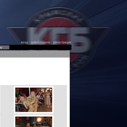
вход
·
забыл пароль
·
регистрация
оу