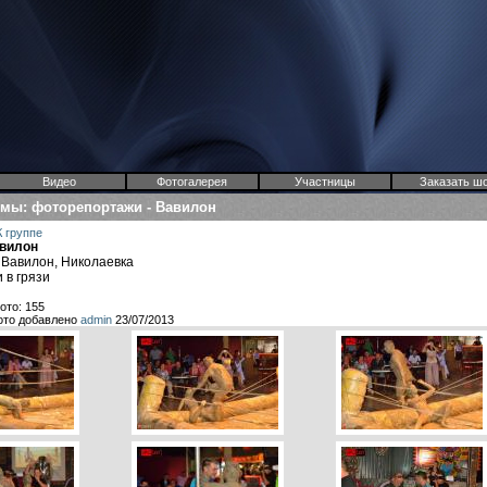
Видео
Фотогалерея
Участницы
Заказать ш
омы
:
фоторепортажи
-
Вавилон
К группе
вилон
 Вавилон, Николаевка
 в грязи
ото: 155
ото добавлено
admin
23/07/2013