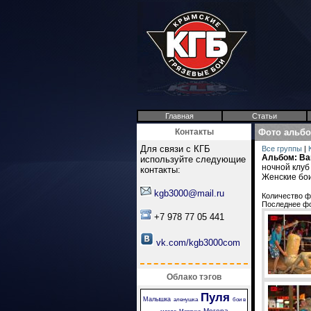
Главная
Статьи
Контакты
Фото альб
Для связи с КГБ
Все группы
|
Альбом: Ва
используйте следующие
ночной клуб
контакты:
Женские бои
kgb3000@mail.ru
Количество ф
Последнее ф
+7 978 77 05 441
vk.com/kgb3000com
Облако тэгов
Пуля
Малышка
аленушка
бои в
Мегера