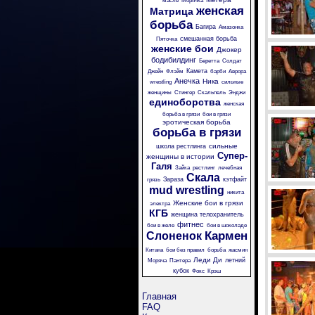
масле
Морячка
женская
Матрица
борьба
Багира
Амазонка
смешанная борьба
Пяточка
женские бои
Джокер
бодибилдинг
Беретта
Солдат
Камета
Джейн
Флэйм
барби
Аврора
Анечка
Ника
wrestling
сильные
женщины
Стингер
Скальпель
Энджи
единоборства
женская
борьба в грязи
бои в грязи
эротическая борьба
борьба в грязи
сильные
школа рестлинга
Супер-
женщины в истории
Галя
Зайка
рестлинг
лечебная
Скала
Зараза
кэтфайт
грязь
mud wrestling
никита
Женские бои в грязи
электра
КГБ
женщина телохранитель
фитнес
бои в желе
бои в шоколаде
Кармен
Слоненок
Китана
бои без правил
борьба
жасмин
Леди Ди
летний
Моряча
Пантера
кубок
Фокс
Крэш
Главная
FAQ