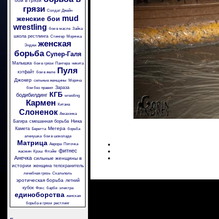
бои в грязи
грязи
Солдат Джейн
mud
женские бои
wrestling
бои в масле
Зайка
школа рестлинга
Стингер
Морячка
женская
Энджи
борьба
Супер-Галя
Малышка
бои в грязи
Пантера
никита
Пуля
кэтфайт
бои в желе
Джокер
сильные женщины
Моряча
Зараза
бои без правил
КГБ
бодибилдинг
wrestling
Кармен
Китана
Слоненок
Амазонка
Ника
Багира
смешанная борьба
Мегера
Камета
Беретта
борьба
аленушка
бои в шоколаде
Матрица
Аврора
Пяточка
фитнес
жасмин
Крэш
Флэйм
Анечка
сильные женщины в
истории
женщина телохранитель
лечебная грязь
Скальпель
эротическая борьба
летний
кубок
Фокс
барби
электра
единоборства
женская
борьба в грязи
рестлинг