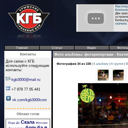
Настоящ
Kentuck
Две кра
устроили
Kentucky 
скачать
Главная
Статьи
Видео
Фотога
Контакты
Фото альбомы
:
фоторепортажи
-
Кокте
Для связи с КГБ
Фотография 34 из 108
|
К альбому
|
К группе
|
В
используйте следующие
контакты:
kgb3000@mail.ru
+7 978 77 05 441
vk.com/kgb3000com
Облако тэгов
Скала
Леди Ди
Женские
борьба в